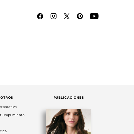
f
i
p
y
SOTROS
PUBLICACIONES
rporativo
e Cumplimiento
tica