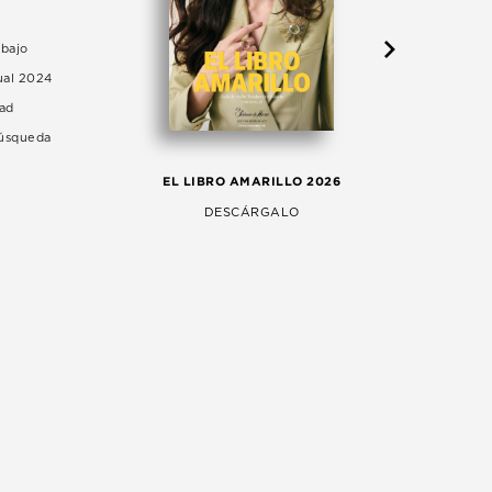
abajo
ual 2024
dad
Búsqueda
LA 
EL LIBRO AMARILLO 2026
AG
DESCÁRGALO