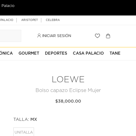
 Palacio
 PALACIO
ARISTOPET
CELEBRA
INICIAR SESIÓN
ÓNICA
GOURMET
DEPORTES
CASA PALACIO
TANE
LOEWE
Bolso capazo Eclipse Mujer
$38,000.00
TALLA:
MX
UNITALLA