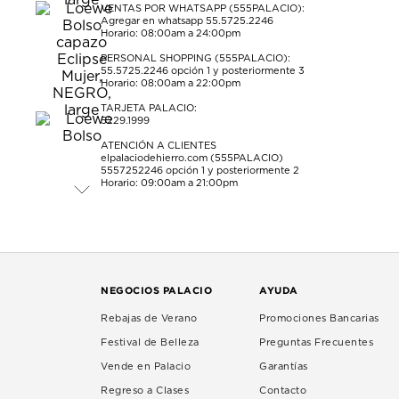
VENTAS POR WHATSAPP (555PALACIO):
Agregar en whatsapp 55.5725.2246
Horario: 08:00am a 24:00pm
PERSONAL SHOPPING (555PALACIO):
55.5725.2246
opción 1 y posteriormente 3
Horario: 08:00am a 22:00pm
TARJETA PALACIO:
5229.1999
ATENCIÓN A CLIENTES
elpalaciodehierro.com (555PALACIO)
5557252246
opción 1 y posteriormente 2
Horario: 09:00am a 21:00pm
NEGOCIOS PALACIO
AYUDA
Rebajas de Verano
Promociones Bancarias
Festival de Belleza
Preguntas Frecuentes
Vende en Palacio
Garantías
Regreso a Clases
Contacto