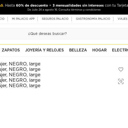
AS
60% de descuento
3 mensualidades sin intereses
. Hasta
+
con tu Tarjeta
De Julio 24 a agosto 16. Consulta términos y condiciones
CIO
MI PALACIO APP
SEGUROS PALACIO
GASTRONOMÍA PALACIO
VIAJES
ZAPATOS
JOYERÍA Y RELOJES
BELLEZA
HOGAR
ELECTR