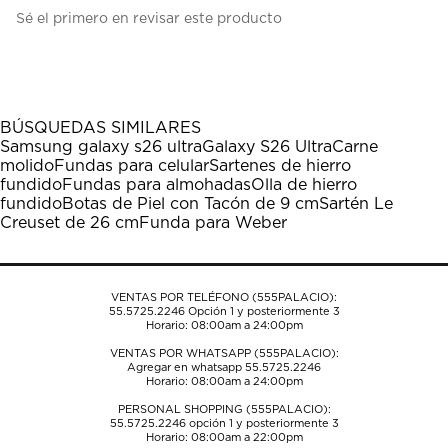
Seleccionar
Seleccionar
Seleccionar
Seleccionar
Seleccionar
Sé el primero en revisar este producto
para
para
para
para
para
calificar
calificar
calificar
calificar
calificar
el
el
el
el
el
artículo
artículo
artículo
artículo
artículo
con
con
con
con
con
1
2
3
4
5
BÚSQUEDAS SIMILARES
estrella
estrellas.
estrellas.
estrellas.
estrellas.
Samsung galaxy s26 ultra
Galaxy S26 Ultra
Carne
Esta
Esta
Esta
Esta
Esta
molido
Fundas para celular
Sartenes de hierro
acción
acción
acción
acción
acción
fundido
Fundas para almohadas
Olla de hierro
abrirá
abrirá
abrirá
abrirá
abrirá
fundido
Botas de Piel con Tacón de 9 cm
Sartén Le
el
el
el
el
el
Creuset de 26 cm
Funda para Weber
formulario
formulario
formulario
formulario
formulario
de
de
de
de
de
envío.
envío.
envío.
envío.
envío.
VENTAS POR TELÉFONO (555PALACIO):
55.5725.2246
Opción 1 y posteriormente 3
Horario: 08:00am a 24:00pm
VENTAS POR WHATSAPP (555PALACIO):
Agregar en whatsapp 55.5725.2246
Horario: 08:00am a 24:00pm
PERSONAL SHOPPING (555PALACIO):
55.5725.2246
opción 1 y posteriormente 3
Horario: 08:00am a 22:00pm