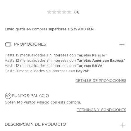
(0)
Sin
puntuación.
Enlace
en
Envío gratis en compras superiores a $399.00 M.N.
la
misma
página.
PROMOCIONES
Tarjetas Palacio
Hasta
15 mensualidades
sin intereses con
*
Tarjetas American Express
Hasta
12 mensualidades
sin intereses con
*
Tarjetas BBVA
Hasta
12 mensualidades
sin intereses con
*
PayPal
Hasta
9 mensualidades
sin intereses con
*
DETALLE DE PROMOCIONES
PUNTOS PALACIO
Obtén
143
Puntos Palacio con esta compra.
TÉRMINOS Y CONDICIONES
DESCRIPCIÓN DE PRODUCTO