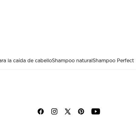
a la caída de cabello
Shampoo natural
Shampoo Perfect
f
i
p
y