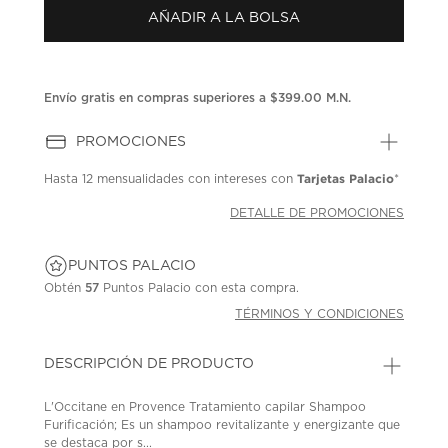
Enlace
AÑADIR A LA BOLSA
en
la
misma
página.
Envío gratis en compras superiores a $399.00 M.N.
PROMOCIONES
Tarjetas Palacio
Hasta
12 mensualidades
con intereses con
*
DETALLE DE PROMOCIONES
PUNTOS PALACIO
Obtén
57
Puntos Palacio con esta compra.
TÉRMINOS Y CONDICIONES
DESCRIPCIÓN DE PRODUCTO
L'Occitane en Provence Tratamiento capilar Shampoo
Furificación; Es un shampoo revitalizante y energizante que
se destaca por s...