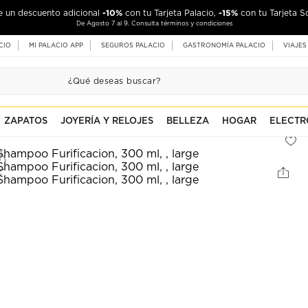
-10%
-15%
de un descuento adicional
con tu Tarjeta Palacio,
con tu Tarjeta S
De Agosto 7 al 9. Consulta términos y condiciones
CIO
MI PALACIO APP
SEGUROS PALACIO
GASTRONOMÍA PALACIO
VIAJES
ZAPATOS
JOYERÍA Y RELOJES
BELLEZA
HOGAR
ELECTR