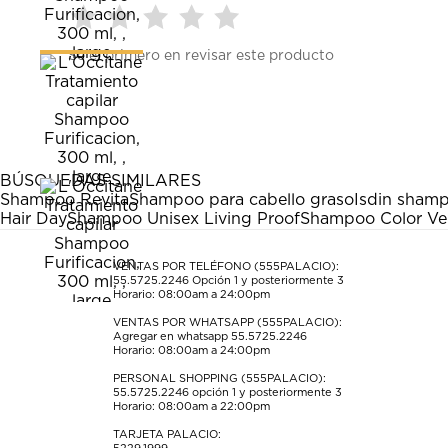
Seleccionar
Seleccionar
Seleccionar
Seleccionar
Seleccionar
Sé el primero en revisar este producto
para
para
para
para
para
calificar
calificar
calificar
calificar
calificar
el
el
el
el
el
artículo
artículo
artículo
artículo
artículo
con
con
con
con
con
1
2
3
4
5
estrella
estrellas.
estrellas.
estrellas.
estrellas.
BÚSQUEDAS SIMILARES
Esta
Esta
Esta
Esta
Esta
Shampoo Revita
Shampoo para cabello graso
Isdin sham
acción
acción
acción
acción
acción
Hair Day
Shampoo Unisex Living Proof
Shampoo Color Ve
abrirá
abrirá
abrirá
abrirá
abrirá
el
el
el
el
el
formulario
formulario
formulario
formulario
formulario
VENTAS POR TELÉFONO (555PALACIO):
55.5725.2246
Opción 1 y posteriormente 3
de
de
de
de
de
Horario: 08:00am a 24:00pm
envío.
envío.
envío.
envío.
envío.
VENTAS POR WHATSAPP (555PALACIO):
Agregar en whatsapp 55.5725.2246
Horario: 08:00am a 24:00pm
PERSONAL SHOPPING (555PALACIO):
55.5725.2246
opción 1 y posteriormente 3
Horario: 08:00am a 22:00pm
TARJETA PALACIO: