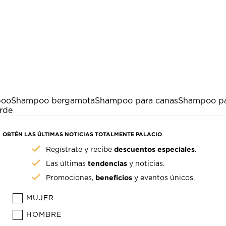
poo
Shampoo bergamota
Shampoo para canas
Shampoo par
rde
OBTÉN LAS ÚLTIMAS NOTICIAS TOTALMENTE PALACIO
descuentos especiales
Regístrate y recibe
.
tendencias
Las últimas
y noticias.
beneficios
Promociones,
y eventos únicos.
MUJER
HOMBRE