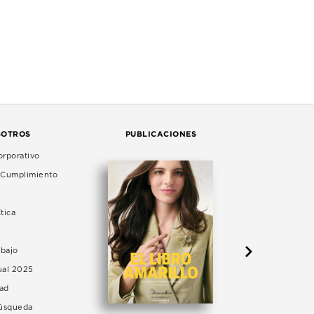
SOTROS
PUBLICACIONES
rporativo
e Cumplimiento
tica
abajo
ual 2025
dad
Búsqueda