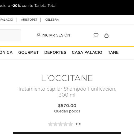
-20%
ocio o
con tu Tarjeta Total
 PALACIO
ARISTOPET
CELEBRA
INICIAR SESIÓN
ÓNICA
GOURMET
DEPORTES
CASA PALACIO
TANE
L'OCCITANE
Tratamiento capilar Shampoo Furificacion,
300 ml
$570.00
Quedan pocos
(0)
Sin
puntuación.