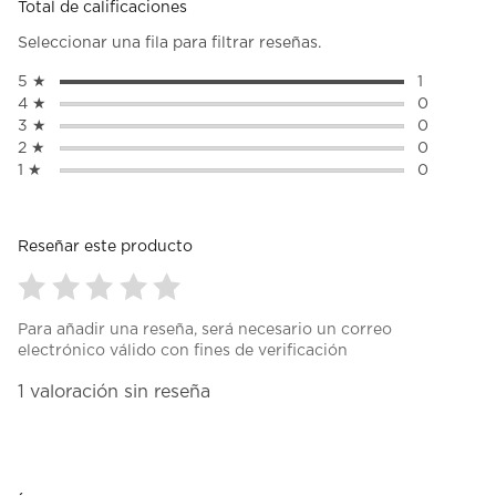
Total de calificaciones
Seleccionar una fila para filtrar reseñas.
5 ★
estrellas
1
1 reseña c
4 ★
estrellas
0
0 reseñas 
3 ★
estrellas
0
0 reseñas 
2 ★
estrellas
0
0 reseñas 
1 ★
estrellas
0
0 reseñas 
Reseñar este producto
Seleccionar
Seleccionar
Seleccionar
Seleccionar
Seleccionar
Para añadir una reseña, será necesario un correo
para
para
para
para
para
electrónico válido con fines de verificación
calificar
calificar
calificar
calificar
calificar
el
el
el
el
el
1
1 valoración sin reseña
artículo
artículo
artículo
artículo
artículo
a
con
con
con
con
con
0
1
2
3
4
5
de
estrella
estrellas.
estrellas.
estrellas.
estrellas.
1
Esta
Esta
Esta
Esta
Esta
Reseña.