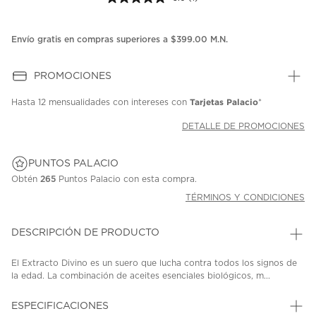
Lea
1
reseña.
Enlace
Envío gratis en compras superiores a $399.00 M.N.
en
la
misma
PROMOCIONES
página.
Tarjetas Palacio
Hasta
12 mensualidades
con intereses con
*
DETALLE DE PROMOCIONES
PUNTOS PALACIO
Obtén
265
Puntos Palacio con esta compra.
TÉRMINOS Y CONDICIONES
DESCRIPCIÓN DE PRODUCTO
El Extracto Divino es un suero que lucha contra todos los signos de
la edad. La combinación de aceites esenciales biológicos, m...
ESPECIFICACIONES