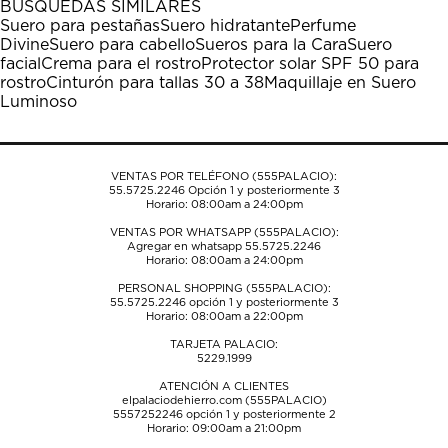
acción
acción
acción
acción
acción
BÚSQUEDAS SIMILARES
abrirá
abrirá
abrirá
abrirá
abrirá
Suero para pestañas
Suero hidratante
Perfume
el
el
el
el
el
Divine
Suero para cabello
Sueros para la Cara
Suero
formulario
formulario
formulario
formulario
formulario
facial
Crema para el rostro
Protector solar SPF 50 para
de
de
de
de
de
rostro
Cinturón para tallas 30 a 38
Maquillaje en Suero
envío.
envío.
envío.
envío.
envío.
Luminoso
VENTAS POR TELÉFONO (555PALACIO):
55.5725.2246
Opción 1 y posteriormente 3
Horario: 08:00am a 24:00pm
VENTAS POR WHATSAPP (555PALACIO):
Agregar en whatsapp 55.5725.2246
Horario: 08:00am a 24:00pm
PERSONAL SHOPPING (555PALACIO):
55.5725.2246
opción 1 y posteriormente 3
Horario: 08:00am a 22:00pm
TARJETA PALACIO:
5229.1999
ATENCIÓN A CLIENTES
elpalaciodehierro.com (555PALACIO)
5557252246
opción 1 y posteriormente 2
Horario: 09:00am a 21:00pm