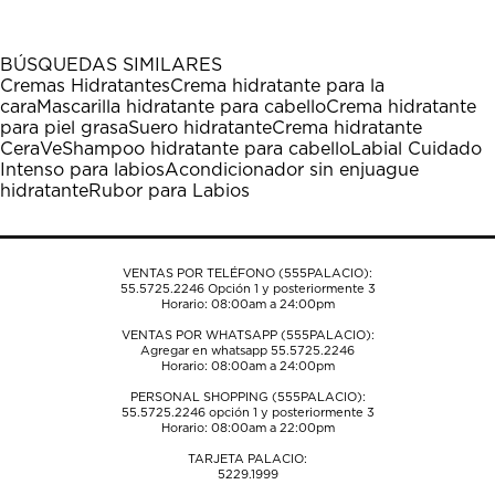
artículo
artículo
artículo
artículo
artículo
con
con
con
con
con
1
2
3
4
5
BÚSQUEDAS SIMILARES
estrella
estrellas.
estrellas.
estrellas.
estrellas.
Cremas Hidratantes
Crema hidratante para la
Esta
Esta
Esta
Esta
Esta
cara
Mascarilla hidratante para cabello
Crema hidratante
acción
acción
acción
acción
acción
para piel grasa
Suero hidratante
Crema hidratante
abrirá
abrirá
abrirá
abrirá
abrirá
CeraVe
Shampoo hidratante para cabello
Labial Cuidado
el
el
el
el
el
Intenso para labios
Acondicionador sin enjuague
formulario
formulario
formulario
formulario
formulario
hidratante
Rubor para Labios
de
de
de
de
de
envío.
envío.
envío.
envío.
envío.
VENTAS POR TELÉFONO (555PALACIO):
55.5725.2246
Opción 1 y posteriormente 3
Horario: 08:00am a 24:00pm
VENTAS POR WHATSAPP (555PALACIO):
Agregar en whatsapp 55.5725.2246
Horario: 08:00am a 24:00pm
PERSONAL SHOPPING (555PALACIO):
55.5725.2246
opción 1 y posteriormente 3
Horario: 08:00am a 22:00pm
TARJETA PALACIO:
5229.1999