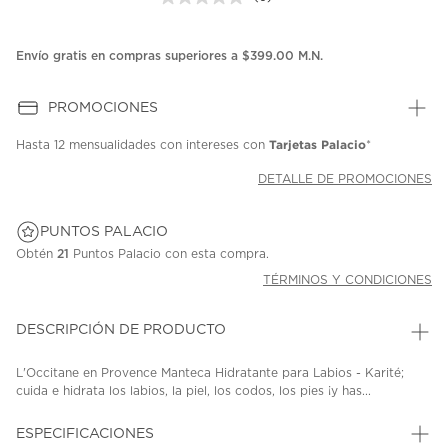
Sin
puntuación.
Enlace
en
Envío gratis en compras superiores a $399.00 M.N.
la
misma
página.
PROMOCIONES
Tarjetas Palacio
Hasta
12 mensualidades
con intereses con
*
DETALLE DE PROMOCIONES
PUNTOS PALACIO
Obtén
21
Puntos Palacio con esta compra.
TÉRMINOS Y CONDICIONES
DESCRIPCIÓN DE PRODUCTO
L'Occitane en Provence Manteca Hidratante para Labios - Karité;
cuida e hidrata los labios, la piel, los codos, los pies ¡y has...
ESPECIFICACIONES