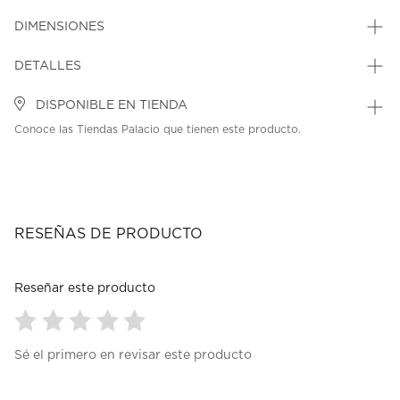
DIMENSIONES
DETALLES
DISPONIBLE EN TIENDA
Conoce las Tiendas Palacio que tienen este producto.
RESEÑAS DE PRODUCTO
Reseñar este producto
Seleccionar
Seleccionar
Seleccionar
Seleccionar
Seleccionar
Sé el primero en revisar este producto
para
para
para
para
para
calificar
calificar
calificar
calificar
calificar
el
el
el
el
el