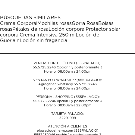
artículo
artículo
artículo
artículo
artículo
con
con
con
con
con
1
2
3
4
5
BÚSQUEDAS SIMILARES
estrella
estrellas.
estrellas.
estrellas.
estrellas.
Crema Corporal
Mochilas rosas
Gorra Rosa
Bolsas
Esta
Esta
Esta
Esta
Esta
rosas
Pétalos de rosa
Loción corporal
Protector solar
acción
acción
acción
acción
acción
corporal
Crema Intensiva 250 ml
Loción de
abrirá
abrirá
abrirá
abrirá
abrirá
Guerlain
Loción sin fragancia
el
el
el
el
el
formulario
formulario
formulario
formulario
formulario
de
de
de
de
de
envío.
envío.
envío.
envío.
envío.
VENTAS POR TELÉFONO (555PALACIO):
55.5725.2246
Opción 1 y posteriormente 3
Horario: 08:00am a 24:00pm
VENTAS POR WHATSAPP (555PALACIO):
Agregar en whatsapp 55.5725.2246
Horario: 08:00am a 24:00pm
PERSONAL SHOPPING (555PALACIO):
55.5725.2246
opción 1 y posteriormente 3
Horario: 08:00am a 22:00pm
TARJETA PALACIO:
5229.1999
ATENCIÓN A CLIENTES
elpalaciodehierro.com (555PALACIO)
5557252246
opción 1 y posteriormente 2