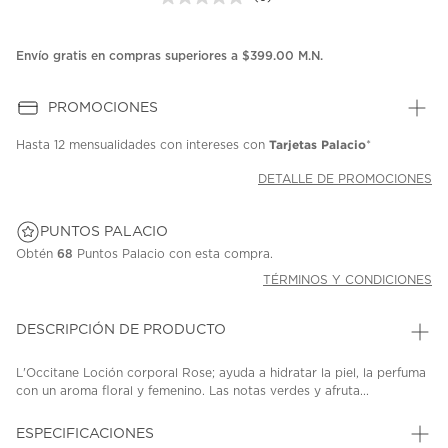
Sin
puntuación.
Enlace
en
Envío gratis en compras superiores a $399.00 M.N.
la
misma
página.
PROMOCIONES
Tarjetas Palacio
Hasta
12 mensualidades
con intereses con
*
DETALLE DE PROMOCIONES
PUNTOS PALACIO
Obtén
68
Puntos Palacio con esta compra.
TÉRMINOS Y CONDICIONES
DESCRIPCIÓN DE PRODUCTO
L'Occitane Loción corporal Rose; ayuda a hidratar la piel, la perfuma
con un aroma floral y femenino. Las notas verdes y afruta...
ESPECIFICACIONES