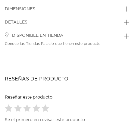
DIMENSIONES
DETALLES
DISPONIBLE EN TIENDA
Conoce las Tiendas Palacio que tienen este producto.
RESEÑAS DE PRODUCTO
Reseñar este producto
Seleccionar
Seleccionar
Seleccionar
Seleccionar
Seleccionar
Sé el primero en revisar este producto
para
para
para
para
para
calificar
calificar
calificar
calificar
calificar
el
el
el
el
el