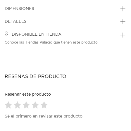
DIMENSIONES
DETALLES
DISPONIBLE EN TIENDA
Conoce las Tiendas Palacio que tienen este producto.
RESEÑAS DE PRODUCTO
Reseñar este producto
Seleccionar
Seleccionar
Seleccionar
Seleccionar
Seleccionar
Sé el primero en revisar este producto
para
para
para
para
para
calificar
calificar
calificar
calificar
calificar
el
el
el
el
el