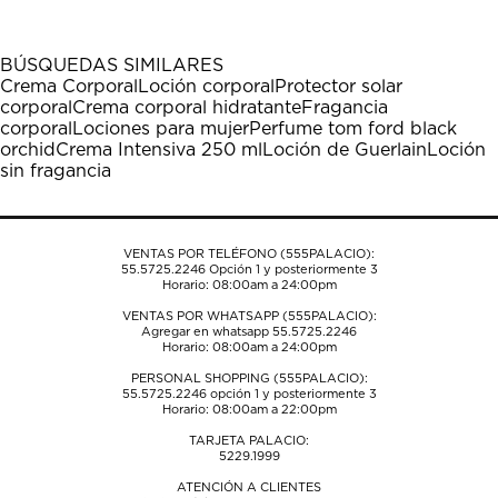
artículo
artículo
artículo
artículo
artículo
con
con
con
con
con
1
2
3
4
5
BÚSQUEDAS SIMILARES
estrella
estrellas.
estrellas.
estrellas.
estrellas.
Crema Corporal
Loción corporal
Protector solar
Esta
Esta
Esta
Esta
Esta
corporal
Crema corporal hidratante
Fragancia
acción
acción
acción
acción
acción
corporal
Lociones para mujer
Perfume tom ford black
abrirá
abrirá
abrirá
abrirá
abrirá
orchid
Crema Intensiva 250 ml
Loción de Guerlain
Loción
el
el
el
el
el
sin fragancia
formulario
formulario
formulario
formulario
formulario
de
de
de
de
de
envío.
envío.
envío.
envío.
envío.
VENTAS POR TELÉFONO (555PALACIO):
55.5725.2246
Opción 1 y posteriormente 3
Horario: 08:00am a 24:00pm
VENTAS POR WHATSAPP (555PALACIO):
Agregar en whatsapp 55.5725.2246
Horario: 08:00am a 24:00pm
PERSONAL SHOPPING (555PALACIO):
55.5725.2246
opción 1 y posteriormente 3
Horario: 08:00am a 22:00pm
TARJETA PALACIO:
5229.1999
ATENCIÓN A CLIENTES