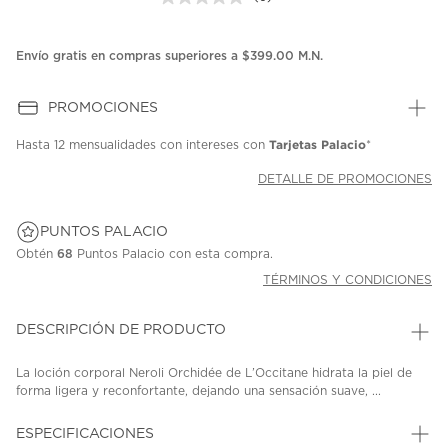
Sin
puntuación.
Enlace
en
Envío gratis en compras superiores a $399.00 M.N.
la
misma
página.
PROMOCIONES
Tarjetas Palacio
Hasta
12 mensualidades
con intereses con
*
DETALLE DE PROMOCIONES
PUNTOS PALACIO
Obtén
68
Puntos Palacio con esta compra.
TÉRMINOS Y CONDICIONES
DESCRIPCIÓN DE PRODUCTO
La loción corporal Neroli Orchidée de L’Occitane hidrata la piel de
forma ligera y reconfortante, dejando una sensación suave, ...
ESPECIFICACIONES