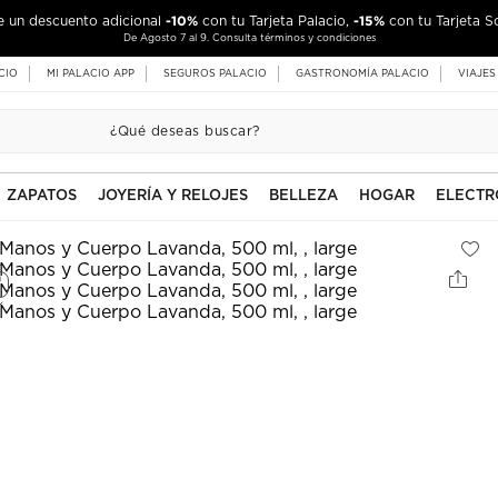
-10%
-15%
de un descuento adicional
con tu Tarjeta Palacio,
con tu Tarjeta S
De Agosto 7 al 9. Consulta términos y condiciones
CIO
MI PALACIO APP
SEGUROS PALACIO
GASTRONOMÍA PALACIO
VIAJES
ZAPATOS
JOYERÍA Y RELOJES
BELLEZA
HOGAR
ELECTR