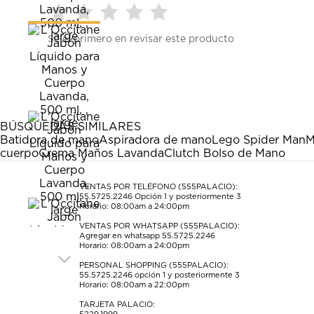
Seleccionar
Seleccionar
Seleccionar
Seleccionar
Seleccionar
Sé el primero en revisar este producto
para
para
para
para
para
calificar
calificar
calificar
calificar
calificar
el
el
el
el
el
artículo
artículo
artículo
artículo
artículo
con
con
con
con
con
1
2
3
4
5
estrella
estrellas.
estrellas.
estrellas.
estrellas.
BÚSQUEDAS SIMILARES
Esta
Esta
Esta
Esta
Esta
Batidora de mano
Aspiradora de mano
Lego Spider Man
M
acción
acción
acción
acción
acción
cuerpo
Crema Maños Lavanda
Clutch Bolso de Mano
abrirá
abrirá
abrirá
abrirá
abrirá
el
el
el
el
el
formulario
formulario
formulario
formulario
formulario
VENTAS POR TELÉFONO (555PALACIO):
55.5725.2246
Opción 1 y posteriormente 3
de
de
de
de
de
Horario: 08:00am a 24:00pm
envío.
envío.
envío.
envío.
envío.
VENTAS POR WHATSAPP (555PALACIO):
Agregar en whatsapp 55.5725.2246
Horario: 08:00am a 24:00pm
PERSONAL SHOPPING (555PALACIO):
55.5725.2246
opción 1 y posteriormente 3
Horario: 08:00am a 22:00pm
TARJETA PALACIO: