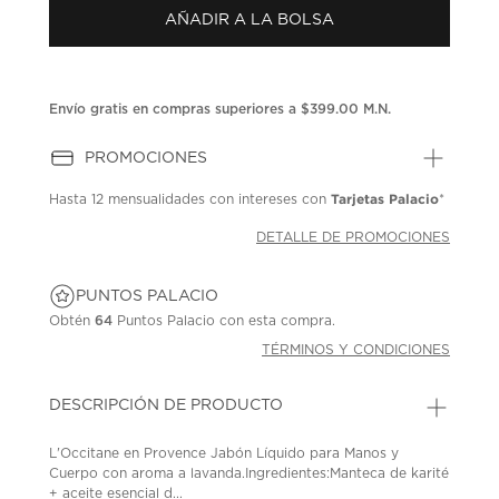
Enlace
AÑADIR A LA BOLSA
en
la
misma
página.
Envío gratis en compras superiores a $399.00 M.N.
PROMOCIONES
Tarjetas Palacio
Hasta
12 mensualidades
con intereses con
*
DETALLE DE PROMOCIONES
PUNTOS PALACIO
Obtén
64
Puntos Palacio con esta compra.
TÉRMINOS Y CONDICIONES
DESCRIPCIÓN DE PRODUCTO
L'Occitane en Provence Jabón Líquido para Manos y
Cuerpo con aroma a lavanda.Ingredientes:Manteca de karité
+ aceite esencial d...