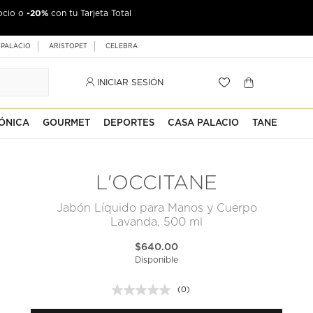
-20%
ocio o
con tu Tarjeta Total
 PALACIO
ARISTOPET
CELEBRA
INICIAR SESIÓN
ÓNICA
GOURMET
DEPORTES
CASA PALACIO
TANE
L'OCCITANE
Jabón Líquido para Manos y Cuerpo
Lavanda, 500 ml
$640.00
Disponible
(0)
Sin
puntuación.