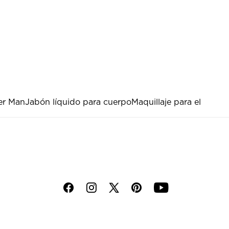
er Man
Jabón líquido para cuerpo
Maquillaje para el
f
i
p
y