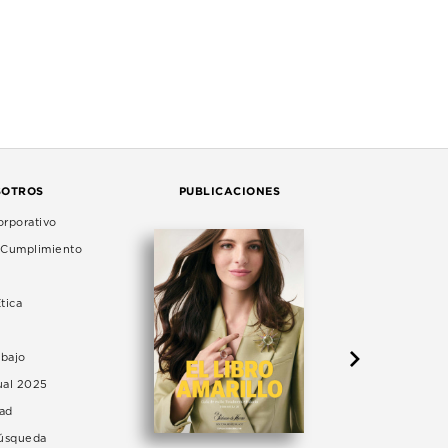
SOTROS
PUBLICACIONES
rporativo
e Cumplimiento
tica
abajo
ual 2025
dad
Búsqueda