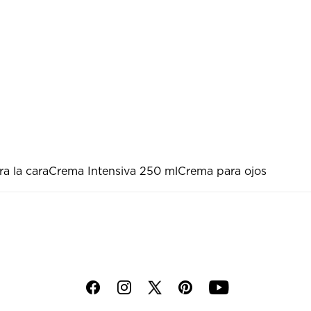
a la cara
Crema Intensiva 250 ml
Crema para ojos
f
i
p
y