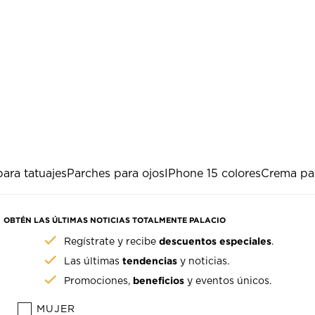
ara tatuajes
Parches para ojos
IPhone 15 colores
Crema par
OBTÉN LAS ÚLTIMAS NOTICIAS TOTALMENTE PALACIO
descuentos especiales
Regístrate y recibe
.
tendencias
Las últimas
y noticias.
beneficios
Promociones,
y eventos únicos.
MUJER