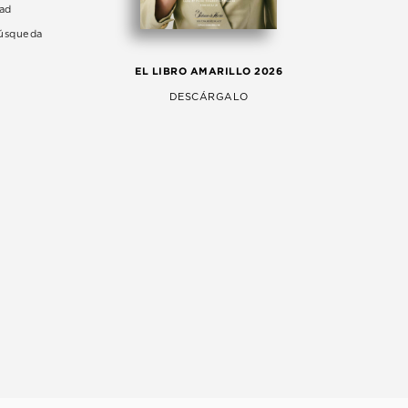
dad
Búsqueda
LA 
EL LIBRO AMARILLO 2026
AG
DESCÁRGALO