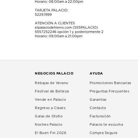
Horario: 08:00am a 22:00pm
TARJETA PALACIO:
5229.1999
ATENCIÓN A CLIENTES
elpalaciodehierro.com (555PALACIO)
5557252246
opción 1 y posteriormente 2
Horario: 09:00am a 21:00pm
NEGOCIOS PALACIO
AYUDA
Rebajas de Verano
Promociones Bancarias
Festival de Belleza
Preguntas Frecuentes
Vende en Palacio
Garantías
Regreso a Clases
Contacto
Galas de Otoño
Facturación
Noches Palacio
Palacio te escucha
El Buen Fin 2026
Compra Segura