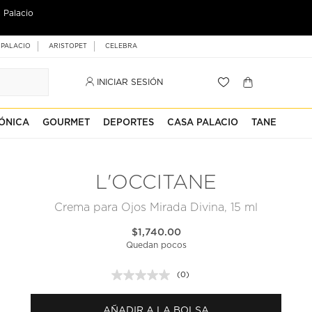
 Palacio
 PALACIO
ARISTOPET
CELEBRA
INICIAR SESIÓN
ÓNICA
GOURMET
DEPORTES
CASA PALACIO
TANE
L'OCCITANE
Crema para Ojos Mirada Divina, 15 ml
$1,740.00
Quedan pocos
(0)
Sin
puntuación.
Enlace
AÑADIR A LA BOLSA