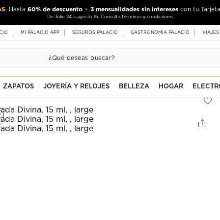
AS
60% de descuento
3 mensualidades sin intereses
. Hasta
+
con tu Tarjeta
De Julio 24 a agosto 16. Consulta términos y condiciones
CIO
MI PALACIO APP
SEGUROS PALACIO
GASTRONOMÍA PALACIO
VIAJES
ZAPATOS
JOYERÍA Y RELOJES
BELLEZA
HOGAR
ELECTR