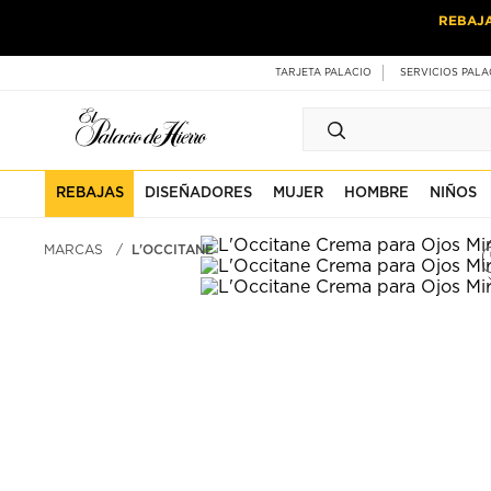
Ir
Ir
REBAJ
al
al
contenido
contenido
principal
de
TARJETA PALACIO
SERVICIOS PALA
pie
de
página
REBAJAS
DISEÑADORES
MUJER
HOMBRE
NIÑOS
MARCAS
L'OCCITANE