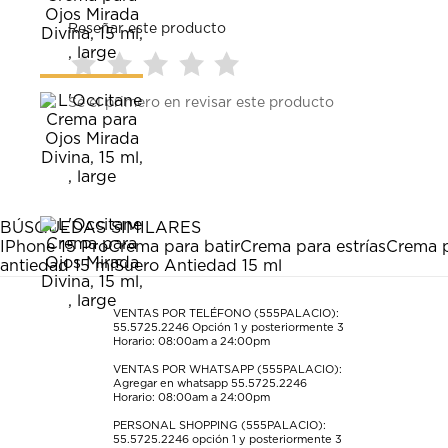
Reseñar este producto
Seleccionar
Seleccionar
Seleccionar
Seleccionar
Seleccionar
Sé el primero en revisar este producto
para
para
para
para
para
calificar
calificar
calificar
calificar
calificar
el
el
el
el
el
artículo
artículo
artículo
artículo
artículo
con
con
con
con
con
1
2
3
4
5
estrella
estrellas.
estrellas.
estrellas.
estrellas.
BÚSQUEDAS SIMILARES
Esta
Esta
Esta
Esta
Esta
IPhone 15 Pro
Crema para batir
Crema para estrías
Crema p
acción
acción
acción
acción
acción
antiedad 15 ml
Suero Antiedad 15 ml
abrirá
abrirá
abrirá
abrirá
abrirá
el
el
el
el
el
formulario
formulario
formulario
formulario
formulario
VENTAS POR TELÉFONO (555PALACIO):
55.5725.2246
Opción 1 y posteriormente 3
de
de
de
de
de
Horario: 08:00am a 24:00pm
envío.
envío.
envío.
envío.
envío.
VENTAS POR WHATSAPP (555PALACIO):
Agregar en whatsapp 55.5725.2246
Horario: 08:00am a 24:00pm
PERSONAL SHOPPING (555PALACIO):
55.5725.2246
opción 1 y posteriormente 3