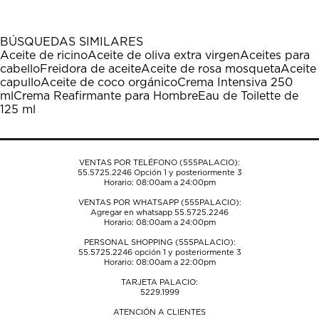
artículo
artículo
artículo
artículo
artículo
con
con
con
con
con
1
2
3
4
5
BÚSQUEDAS SIMILARES
estrella
estrellas.
estrellas.
estrellas.
estrellas.
Aceite de ricino
Aceite de oliva extra virgen
Aceites para
Esta
Esta
Esta
Esta
Esta
cabello
Freidora de aceite
Aceite de rosa mosqueta
Aceite
acción
acción
acción
acción
acción
capullo
Aceite de coco orgánico
Crema Intensiva 250
abrirá
abrirá
abrirá
abrirá
abrirá
ml
Crema Reafirmante para Hombre
Eau de Toilette de
el
el
el
el
el
125 ml
formulario
formulario
formulario
formulario
formulario
de
de
de
de
de
envío.
envío.
envío.
envío.
envío.
VENTAS POR TELÉFONO (555PALACIO):
55.5725.2246
Opción 1 y posteriormente 3
Horario: 08:00am a 24:00pm
VENTAS POR WHATSAPP (555PALACIO):
Agregar en whatsapp 55.5725.2246
Horario: 08:00am a 24:00pm
PERSONAL SHOPPING (555PALACIO):
55.5725.2246
opción 1 y posteriormente 3
Horario: 08:00am a 22:00pm
TARJETA PALACIO:
5229.1999
ATENCIÓN A CLIENTES