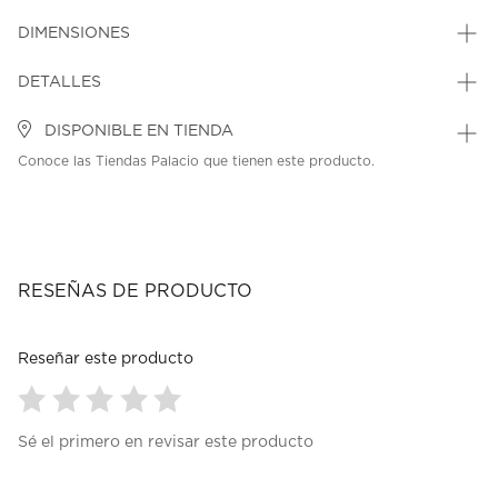
DIMENSIONES
DETALLES
DISPONIBLE EN TIENDA
Conoce las Tiendas Palacio que tienen este producto.
RESEÑAS DE PRODUCTO
Reseñar este producto
Seleccionar
Seleccionar
Seleccionar
Seleccionar
Seleccionar
Sé el primero en revisar este producto
para
para
para
para
para
calificar
calificar
calificar
calificar
calificar
el
el
el
el
el