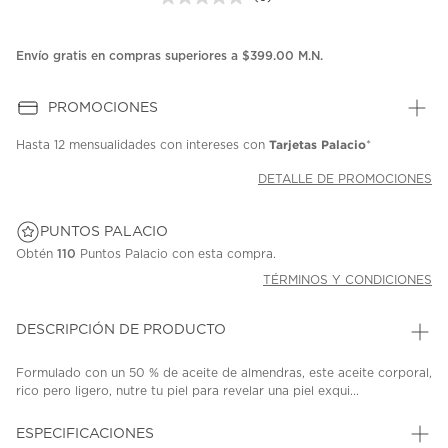
Sin
puntuación.
Enlace
en
Envío gratis en compras superiores a $399.00 M.N.
la
misma
página.
PROMOCIONES
Tarjetas Palacio
Hasta
12 mensualidades
con intereses con
*
DETALLE DE PROMOCIONES
PUNTOS PALACIO
Obtén
110
Puntos Palacio con esta compra.
TÉRMINOS Y CONDICIONES
DESCRIPCIÓN DE PRODUCTO
Formulado con un 50 % de aceite de almendras, este aceite corporal,
rico pero ligero, nutre tu piel para revelar una piel exqui...
ESPECIFICACIONES