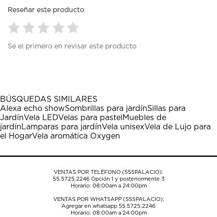
Reseñar este producto
Seleccionar
Seleccionar
Seleccionar
Seleccionar
Seleccionar
Sé el primero en revisar este producto
para
para
para
para
para
calificar
calificar
calificar
calificar
calificar
el
el
el
el
el
artículo
artículo
artículo
artículo
artículo
con
con
con
con
con
1
2
3
4
5
BÚSQUEDAS SIMILARES
estrella
estrellas.
estrellas.
estrellas.
estrellas.
Alexa echo show
Sombrillas para jardín
Sillas para
Esta
Esta
Esta
Esta
Esta
Jardín
Vela LED
Velas para pastel
Muebles de
acción
acción
acción
acción
acción
jardín
Lamparas para jardín
Vela unisex
Vela de Lujo para
abrirá
abrirá
abrirá
abrirá
abrirá
el Hogar
Vela aromática Oxygen
el
el
el
el
el
formulario
formulario
formulario
formulario
formulario
de
de
de
de
de
envío.
envío.
envío.
envío.
envío.
VENTAS POR TELÉFONO (555PALACIO):
55.5725.2246
Opción 1 y posteriormente 3
Horario: 08:00am a 24:00pm
VENTAS POR WHATSAPP (555PALACIO):
Agregar en whatsapp 55.5725.2246
Horario: 08:00am a 24:00pm