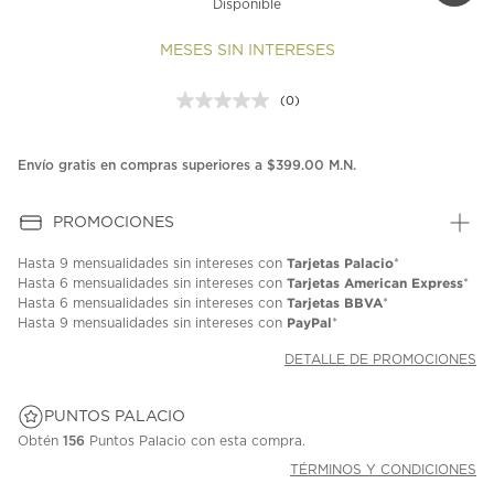
Disponible
MESES SIN INTERESES
(0)
Sin
puntuación.
Enlace
en
Envío gratis en compras superiores a $399.00 M.N.
la
misma
página.
PROMOCIONES
Tarjetas Palacio
Hasta
9 mensualidades
sin intereses con
*
Tarjetas American Express
Hasta
6 mensualidades
sin intereses con
*
Tarjetas BBVA
Hasta
6 mensualidades
sin intereses con
*
PayPal
Hasta
9 mensualidades
sin intereses con
*
DETALLE DE PROMOCIONES
PUNTOS PALACIO
Obtén
156
Puntos Palacio con esta compra.
TÉRMINOS Y CONDICIONES