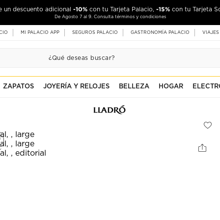
-10%
-15%
de un descuento adicional
con tu Tarjeta Palacio,
con tu Tarjeta S
De Agosto 7 al 9. Consulta términos y condiciones
CIO
MI PALACIO APP
SEGUROS PALACIO
GASTRONOMÍA PALACIO
VIAJES
ZAPATOS
JOYERÍA Y RELOJES
BELLEZA
HOGAR
ELECTR