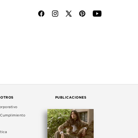
f
i
p
y
SOTROS
PUBLICACIONES
rporativo
e Cumplimiento
tica