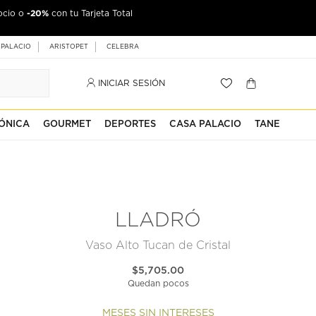
-20%
ocio o
con tu Tarjeta Total
 PALACIO
ARISTOPET
CELEBRA
INICIAR SESIÓN
ÓNICA
GOURMET
DEPORTES
CASA PALACIO
TANE
LLADRÓ
Vaso Alto Tucan de Cristal
$5,705.00
Quedan pocos
MESES SIN INTERESES