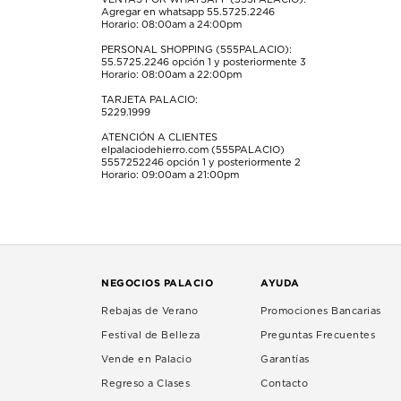
envío.
envío.
envío.
envío.
envío.
Agregar en whatsapp 55.5725.2246
Horario: 08:00am a 24:00pm
PERSONAL SHOPPING (555PALACIO):
55.5725.2246
opción 1 y posteriormente 3
Horario: 08:00am a 22:00pm
TARJETA PALACIO:
5229.1999
ATENCIÓN A CLIENTES
elpalaciodehierro.com (555PALACIO)
5557252246
opción 1 y posteriormente 2
Horario: 09:00am a 21:00pm
NEGOCIOS PALACIO
AYUDA
Rebajas de Verano
Promociones Bancarias
Festival de Belleza
Preguntas Frecuentes
Vende en Palacio
Garantías
Regreso a Clases
Contacto