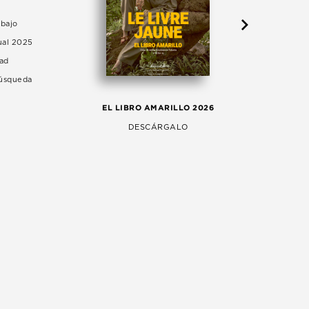
abajo
ual 2025
dad
Búsqueda
LA 
EL LIBRO AMARILLO 2026
AG
DESCÁRGALO