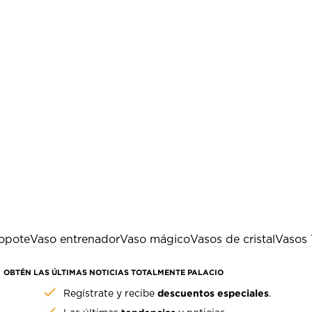
opote
Vaso entrenador
Vaso mágico
Vasos de cristal
Vasos 
OBTÉN LAS ÚLTIMAS NOTICIAS TOTALMENTE PALACIO
descuentos especiales
Regístrate y recibe
.