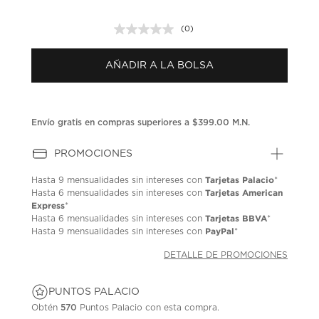
(0)
Sin
puntuación.
Enlace
AÑADIR A LA BOLSA
en
la
misma
página.
Envío gratis en compras superiores a $399.00 M.N.
PROMOCIONES
Tarjetas Palacio
Hasta
9 mensualidades
sin intereses con
*
Tarjetas American
Hasta
6 mensualidades
sin intereses con
Express
*
Tarjetas BBVA
Hasta
6 mensualidades
sin intereses con
*
PayPal
Hasta
9 mensualidades
sin intereses con
*
DETALLE DE PROMOCIONES
PUNTOS PALACIO
Obtén
570
Puntos Palacio con esta compra.