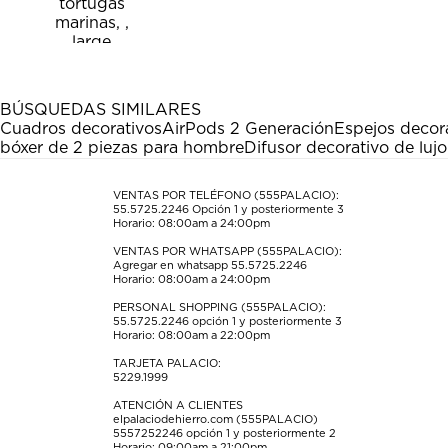
calificar
calificar
calificar
calificar
calificar
el
el
el
el
el
artículo
artículo
artículo
artículo
artículo
con
con
con
con
con
1
2
3
4
5
estrella
estrellas.
estrellas.
estrellas.
estrellas.
BÚSQUEDAS SIMILARES
Esta
Esta
Esta
Esta
Esta
Cuadros decorativos
AirPods 2 Generación
Espejos decor
acción
acción
acción
acción
acción
bóxer de 2 piezas para hombre
Difusor decorativo de lujo
abrirá
abrirá
abrirá
abrirá
abrirá
el
el
el
el
el
formulario
formulario
formulario
formulario
formulario
VENTAS POR TELÉFONO (555PALACIO):
55.5725.2246
Opción 1 y posteriormente 3
de
de
de
de
de
Horario: 08:00am a 24:00pm
envío.
envío.
envío.
envío.
envío.
VENTAS POR WHATSAPP (555PALACIO):
Agregar en whatsapp 55.5725.2246
Horario: 08:00am a 24:00pm
PERSONAL SHOPPING (555PALACIO):
55.5725.2246
opción 1 y posteriormente 3
Horario: 08:00am a 22:00pm
TARJETA PALACIO:
5229.1999
ATENCIÓN A CLIENTES
elpalaciodehierro.com (555PALACIO)
5557252246
opción 1 y posteriormente 2
Horario: 09:00am a 21:00pm