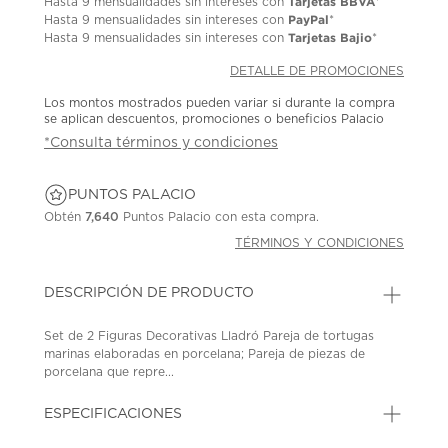
Tarjetas BBVA
Hasta
9 mensualidades
sin intereses con
*
PayPal
Hasta
9 mensualidades
sin intereses con
*
Tarjetas Bajio
Hasta
9 mensualidades
sin intereses con
*
DETALLE DE PROMOCIONES
Los montos mostrados pueden variar si durante la compra
se aplican descuentos, promociones o beneficios Palacio
*Consulta términos y condiciones
PUNTOS PALACIO
Obtén
7,640
Puntos Palacio con esta compra.
TÉRMINOS Y CONDICIONES
DESCRIPCIÓN DE PRODUCTO
Set de 2 Figuras Decorativas Lladró Pareja de tortugas
marinas elaboradas en porcelana; Pareja de piezas de
porcelana que repre...
ESPECIFICACIONES