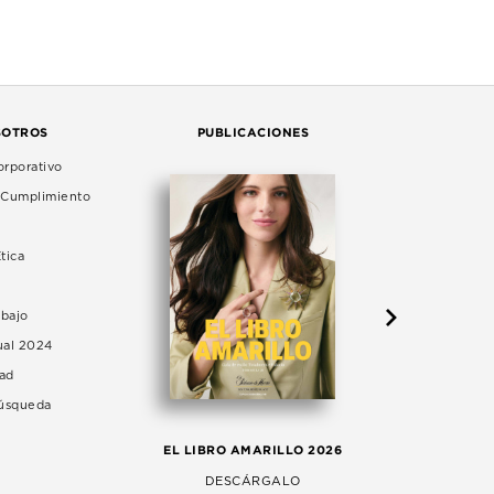
SOTROS
PUBLICACIONES
rporativo
e Cumplimiento
tica
abajo
ual 2024
dad
Búsqueda
LA 
EL LIBRO AMARILLO 2026
AG
DESCÁRGALO