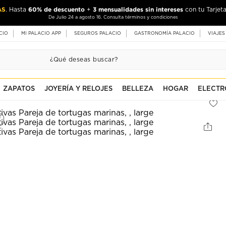
AS
60% de descuento
3 mensualidades sin intereses
. Hasta
+
con tu Tarjeta
De Julio 24 a agosto 16. Consulta términos y condiciones
CIO
MI PALACIO APP
SEGUROS PALACIO
GASTRONOMÍA PALACIO
VIAJES
ZAPATOS
JOYERÍA Y RELOJES
BELLEZA
HOGAR
ELECTR