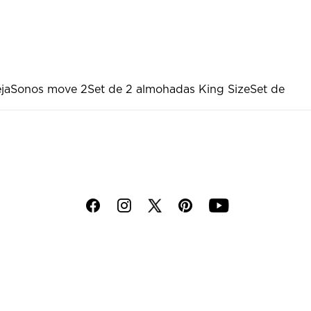
ja
Sonos move 2
Set de 2 almohadas King Size
Set de
f
i
p
y