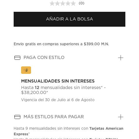
(0)
Sin
puntuación.
Enlace
AÑADIR A LA BOLSA
en
la
misma
página.
Envío gratis en compras superiores a $399.00 M.N.
PAGA CON ESTILO
MENSUALIDADES SIN INTERESES
12
Hasta
mensualidades sin intereses* -
$38,200.00*
Vigencia del 30 de Julio al 6 de Agosto
MÁS ESTILOS PARA PAGAR
Tarjetas American
Hasta
9 mensualidades
sin intereses con
Express
*