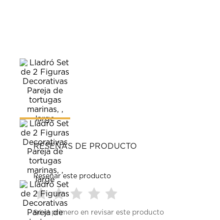
RESEÑAS DE PRODUCTO
Reseñar este producto
Seleccionar
Seleccionar
Seleccionar
Seleccionar
Seleccionar
Sé el primero en revisar este producto
para
para
para
para
para