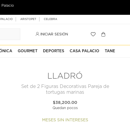
 Palacio
 PALACIO
ARISTOPET
CELEBRA
INICIAR SESIÓN
ÓNICA
GOURMET
DEPORTES
CASA PALACIO
TANE
LLADRÓ
Set de 2 Figuras Decorativas Pareja de
tortugas marinas
$38,200.00
Quedan pocos
MESES SIN INTERESES