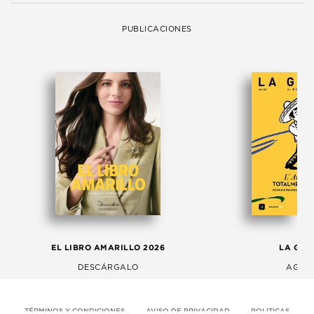
PUBLICACIONES
EL LIBRO AMARILLO 2026
LA GAC
DESCÁRGALO
AGOS
TÉRMINOS Y CONDICIONES
AVISO DE PRIVACIDAD
POLITICAS