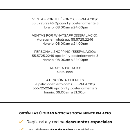
formulario
formulario
formulario
formulario
formulario
de
de
de
de
de
envío.
envío.
envío.
envío.
envío.
VENTAS POR TELÉFONO (555PALACIO):
55.5725.2246
Opción 1 y posteriormente 3
Horario: 08:00am a 24:00pm
VENTAS POR WHATSAPP (555PALACIO):
Agregar en whatsapp 55.5725.2246
Horario: 08:00am a 24:00pm
PERSONAL SHOPPING (555PALACIO):
55.5725.2246
opción 1 y posteriormente 3
Horario: 08:00am a 22:00pm
TARJETA PALACIO:
5229.1999
ATENCIÓN A CLIENTES
elpalaciodehierro.com (555PALACIO)
5557252246
opción 1 y posteriormente 2
Horario: 09:00am a 21:00pm
OBTÉN LAS ÚLTIMAS NOTICIAS TOTALMENTE PALACIO
descuentos especiales
Regístrate y recibe
.
tendencias