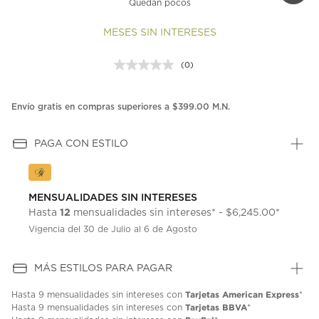
Quedan pocos
MESES SIN INTERESES
(0)
Sin
puntuación.
Enlace
en
Envío gratis en compras superiores a $399.00 M.N.
la
misma
página.
PAGA CON ESTILO
MENSUALIDADES SIN INTERESES
12
Hasta
mensualidades sin intereses* - $6,245.00*
Vigencia del 30 de Julio al 6 de Agosto
MÁS ESTILOS PARA PAGAR
Tarjetas American Express
Hasta
9 mensualidades
sin intereses con
*
Tarjetas BBVA
Hasta
9 mensualidades
sin intereses con
*