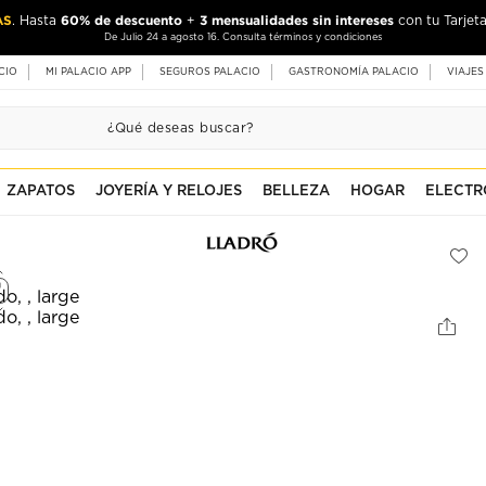
AS
60% de descuento
3 mensualidades sin intereses
. Hasta
+
con tu Tarjeta
De Julio 24 a agosto 16. Consulta términos y condiciones
CIO
MI PALACIO APP
SEGUROS PALACIO
GASTRONOMÍA PALACIO
VIAJES
ZAPATOS
JOYERÍA Y RELOJES
BELLEZA
HOGAR
ELECTR