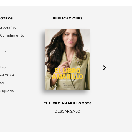
SOTROS
PUBLICACIONES
rporativo
e Cumplimiento
tica
abajo
ual 2024
dad
Búsqueda
LA 
EL LIBRO AMARILLO 2026
AG
DESCÁRGALO