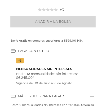
(0)
Sin
puntuación.
Enlace
AÑADIR A LA BOLSA
en
la
misma
página.
Envío gratis en compras superiores a $399.00 M.N.
PAGA CON ESTILO
MENSUALIDADES SIN INTERESES
12
Hasta
mensualidades sin intereses* -
$6,245.00*
Vigencia del 30 de Julio al 6 de Agosto
MÁS ESTILOS PARA PAGAR
Tarjetas American
Hasta
9 mensualidades
sin intereses con