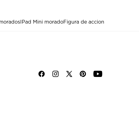
 morados
IPad Mini morado
Figura de accion
f
i
p
y