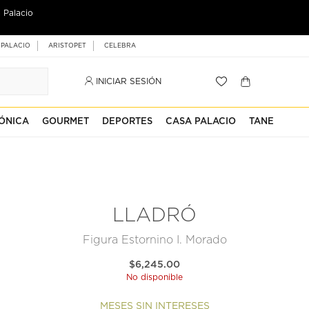
 Palacio
 PALACIO
ARISTOPET
CELEBRA
INICIAR SESIÓN
ÓNICA
GOURMET
DEPORTES
CASA PALACIO
TANE
LLADRÓ
Figura Estornino I. Morado
$6,245.00
No disponible
MESES SIN INTERESES