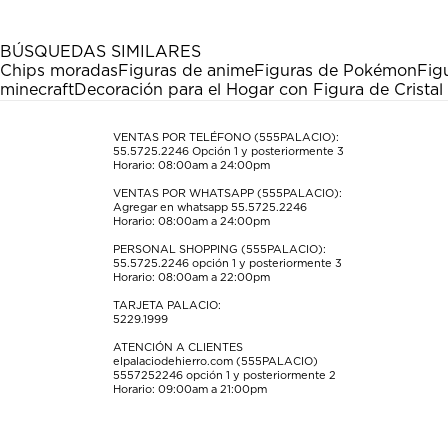
con
con
con
con
con
1
2
3
4
5
estrella
estrellas.
estrellas.
estrellas.
estrellas.
BÚSQUEDAS SIMILARES
Esta
Esta
Esta
Esta
Esta
Chips moradas
Figuras de anime
Figuras de Pokémon
Fig
acción
acción
acción
acción
acción
minecraft
Decoración para el Hogar con Figura de Cristal
abrirá
abrirá
abrirá
abrirá
abrirá
el
el
el
el
el
formulario
formulario
formulario
formulario
formulario
VENTAS POR TELÉFONO (555PALACIO):
55.5725.2246
Opción 1 y posteriormente 3
de
de
de
de
de
Horario: 08:00am a 24:00pm
envío.
envío.
envío.
envío.
envío.
VENTAS POR WHATSAPP (555PALACIO):
Agregar en whatsapp 55.5725.2246
Horario: 08:00am a 24:00pm
PERSONAL SHOPPING (555PALACIO):
55.5725.2246
opción 1 y posteriormente 3
Horario: 08:00am a 22:00pm
TARJETA PALACIO:
5229.1999
ATENCIÓN A CLIENTES
elpalaciodehierro.com (555PALACIO)
5557252246
opción 1 y posteriormente 2
Horario: 09:00am a 21:00pm