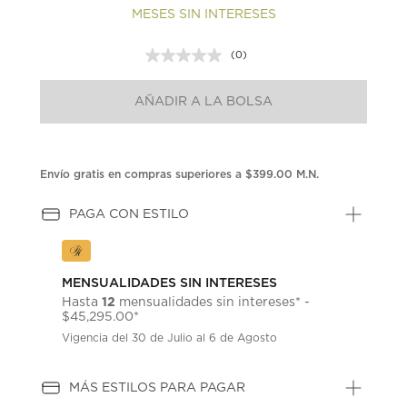
MESES SIN INTERESES
(0)
Sin
puntuación.
Enlace
AÑADIR A LA BOLSA
en
la
misma
página.
Envío gratis en compras superiores a $399.00 M.N.
PAGA CON ESTILO
MENSUALIDADES SIN INTERESES
12
Hasta
mensualidades sin intereses* -
$45,295.00*
Vigencia del 30 de Julio al 6 de Agosto
MÁS ESTILOS PARA PAGAR