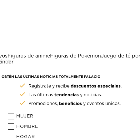
vos
Figuras de anime
Figuras de Pokémon
Juego de té po
tándar
OBTÉN LAS ÚLTIMAS NOTICIAS TOTALMENTE PALACIO
descuentos especiales
Regístrate y recibe
.
tendencias
Las últimas
y noticias.
beneficios
Promociones,
y eventos únicos.
MUJER
HOMBRE
HOGAR