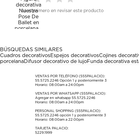
Seleccionar
Seleccionar
Seleccionar
Seleccionar
Seleccionar
Sé el primero en revisar este producto
para
para
para
para
para
calificar
calificar
calificar
calificar
calificar
el
el
el
el
el
artículo
artículo
artículo
artículo
artículo
con
con
con
con
con
1
2
3
4
5
estrella
estrellas.
estrellas.
estrellas.
estrellas.
BÚSQUEDAS SIMILARES
Esta
Esta
Esta
Esta
Esta
Cuadros decorativos
Espejos decorativos
Cojines decorati
acción
acción
acción
acción
acción
porcelana
Difusor decorativo de lujo
Funda decorativa es
abrirá
abrirá
abrirá
abrirá
abrirá
el
el
el
el
el
formulario
formulario
formulario
formulario
formulario
VENTAS POR TELÉFONO (555PALACIO):
55.5725.2246
Opción 1 y posteriormente 3
de
de
de
de
de
Horario: 08:00am a 24:00pm
envío.
envío.
envío.
envío.
envío.
VENTAS POR WHATSAPP (555PALACIO):
Agregar en whatsapp 55.5725.2246
Horario: 08:00am a 24:00pm
PERSONAL SHOPPING (555PALACIO):
55.5725.2246
opción 1 y posteriormente 3
Horario: 08:00am a 22:00pm
TARJETA PALACIO:
5229.1999