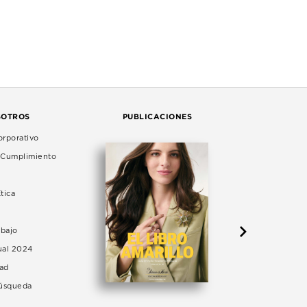
SOTROS
PUBLICACIONES
rporativo
e Cumplimiento
tica
abajo
ual 2024
dad
Búsqueda
LA 