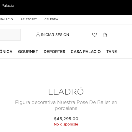
 Palacio
 PALACIO
ARISTOPET
CELEBRA
INICIAR SESIÓN
ÓNICA
GOURMET
DEPORTES
CASA PALACIO
TANE
LLADRÓ
Figura decorativa Nuestra Pose De Ballet en
porcelana
$45,295.00
No disponible