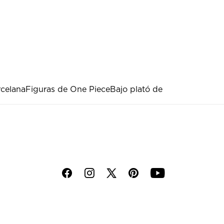
rcelana
Figuras de One Piece
Bajo plató de
f
i
p
y