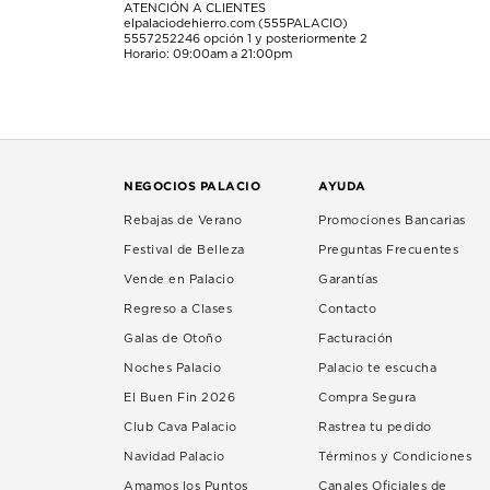
ATENCIÓN A CLIENTES
elpalaciodehierro.com (555PALACIO)
5557252246
opción 1 y posteriormente 2
Horario: 09:00am a 21:00pm
NEGOCIOS PALACIO
AYUDA
Rebajas de Verano
Promociones Bancarias
Festival de Belleza
Preguntas Frecuentes
Vende en Palacio
Garantías
Regreso a Clases
Contacto
Galas de Otoño
Facturación
Noches Palacio
Palacio te escucha
El Buen Fin 2026
Compra Segura
Club Cava Palacio
Rastrea tu pedido
Navidad Palacio
Términos y Condiciones
Amamos los Puntos
Canales Oficiales de