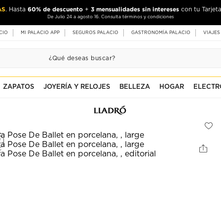
AS
60% de descuento
3 mensualidades sin intereses
. Hasta
+
con tu Tarjeta
De Julio 24 a agosto 16. Consulta términos y condiciones
CIO
MI PALACIO APP
SEGUROS PALACIO
GASTRONOMÍA PALACIO
VIAJES
ZAPATOS
JOYERÍA Y RELOJES
BELLEZA
HOGAR
ELECTR