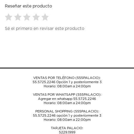
Reseñar este producto
Seleccionar
Seleccionar
Seleccionar
Seleccionar
Seleccionar
Sé el primero en revisar este producto
para
para
para
para
para
calificar
calificar
calificar
calificar
calificar
el
el
el
el
el
artículo
artículo
artículo
artículo
artículo
con
con
con
con
con
1
2
3
4
5
estrella
estrellas.
estrellas.
estrellas.
estrellas.
Esta
Esta
Esta
Esta
Esta
acción
acción
acción
acción
acción
VENTAS POR TELÉFONO (555PALACIO):
abrirá
abrirá
abrirá
abrirá
abrirá
55.5725.2246
Opción 1 y posteriormente 3
el
el
el
el
el
Horario: 08:00am a 24:00pm
formulario
formulario
formulario
formulario
formulario
VENTAS POR WHATSAPP (555PALACIO):
de
de
de
de
de
Agregar en whatsapp 55.5725.2246
envío.
envío.
envío.
envío.
envío.
Horario: 08:00am a 24:00pm
PERSONAL SHOPPING (555PALACIO):
55.5725.2246
opción 1 y posteriormente 3
Horario: 08:00am a 22:00pm
TARJETA PALACIO:
5229.1999