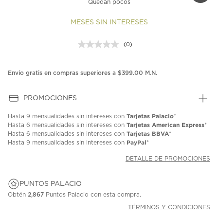
Quedan pocos
MESES SIN INTERESES
(0)
Sin
puntuación.
Enlace
en
Envío gratis en compras superiores a $399.00 M.N.
la
misma
página.
PROMOCIONES
Tarjetas Palacio
Hasta
9 mensualidades
sin intereses con
*
Tarjetas American Express
Hasta
6 mensualidades
sin intereses con
*
Tarjetas BBVA
Hasta
6 mensualidades
sin intereses con
*
PayPal
Hasta
9 mensualidades
sin intereses con
*
DETALLE DE PROMOCIONES
PUNTOS PALACIO
Obtén
2,867
Puntos Palacio con esta compra.
TÉRMINOS Y CONDICIONES