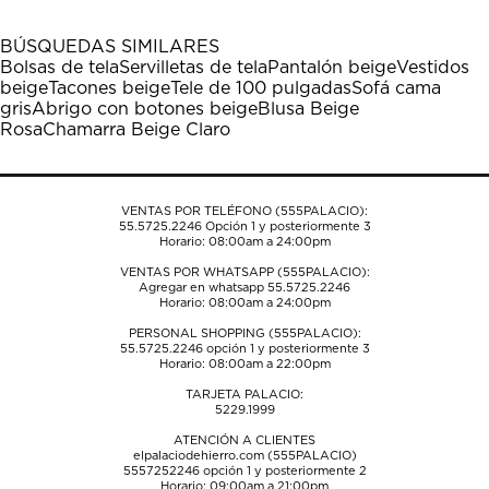
con
con
con
con
con
1
2
3
4
5
BÚSQUEDAS SIMILARES
estrella
estrellas.
estrellas.
estrellas.
estrellas.
Bolsas de tela
Servilletas de tela
Pantalón beige
Vestidos
Esta
Esta
Esta
Esta
Esta
beige
Tacones beige
Tele de 100 pulgadas
Sofá cama
acción
acción
acción
acción
acción
gris
Abrigo con botones beige
Blusa Beige
abrirá
abrirá
abrirá
abrirá
abrirá
Rosa
Chamarra Beige Claro
el
el
el
el
el
formulario
formulario
formulario
formulario
formulario
de
de
de
de
de
envío.
envío.
envío.
envío.
envío.
VENTAS POR TELÉFONO (555PALACIO):
55.5725.2246
Opción 1 y posteriormente 3
Horario: 08:00am a 24:00pm
VENTAS POR WHATSAPP (555PALACIO):
Agregar en whatsapp 55.5725.2246
Horario: 08:00am a 24:00pm
PERSONAL SHOPPING (555PALACIO):
55.5725.2246
opción 1 y posteriormente 3
Horario: 08:00am a 22:00pm
TARJETA PALACIO:
5229.1999
ATENCIÓN A CLIENTES
elpalaciodehierro.com (555PALACIO)
5557252246
opción 1 y posteriormente 2
Horario: 09:00am a 21:00pm