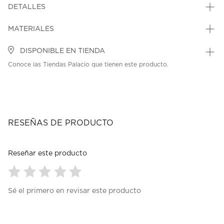
DETALLES
MATERIALES
DISPONIBLE EN TIENDA
Conoce las Tiendas Palacio que tienen este producto.
RESEÑAS DE PRODUCTO
Reseñar este producto
Seleccionar
Seleccionar
Seleccionar
Seleccionar
Seleccionar
Sé el primero en revisar este producto
para
para
para
para
para
calificar
calificar
calificar
calificar
calificar
el
el
el
el
el
artículo
artículo
artículo
artículo
artículo