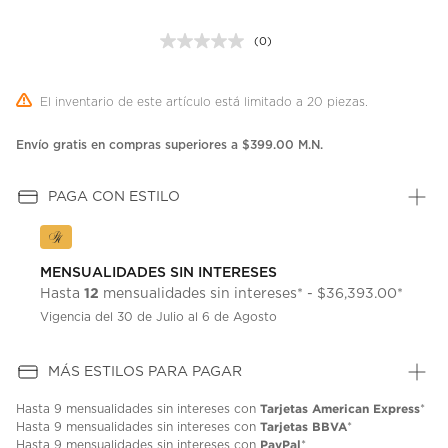
(0)
Sin
puntuación.
Enlace
en
El inventario de este artículo está limitado a 20 piezas.
la
misma
página.
Envío gratis en compras superiores a $399.00 M.N.
PAGA CON ESTILO
MENSUALIDADES SIN INTERESES
12
Hasta
mensualidades sin intereses* - $36,393.00*
Vigencia del 30 de Julio al 6 de Agosto
MÁS ESTILOS PARA PAGAR
Tarjetas American Express
Hasta
9 mensualidades
sin intereses con
*
Tarjetas BBVA
Hasta
9 mensualidades
sin intereses con
*
PayPal
Hasta
9 mensualidades
sin intereses con
*