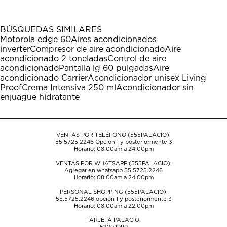
artículo
artículo
artículo
artículo
artículo
con
con
con
con
con
1
2
3
4
5
BÚSQUEDAS SIMILARES
estrella
estrellas.
estrellas.
estrellas.
estrellas.
Motorola edge 60
Aires acondicionados
Esta
Esta
Esta
Esta
Esta
inverter
Compresor de aire acondicionado
Aire
acción
acción
acción
acción
acción
acondicionado 2 toneladas
Control de aire
abrirá
abrirá
abrirá
abrirá
abrirá
acondicionado
Pantalla lg 60 pulgadas
Aire
el
el
el
el
el
acondicionado Carrier
Acondicionador unisex Living
formulario
formulario
formulario
formulario
formulario
Proof
Crema Intensiva 250 ml
Acondicionador sin
de
de
de
de
de
enjuague hidratante
envío.
envío.
envío.
envío.
envío.
VENTAS POR TELÉFONO (555PALACIO):
55.5725.2246
Opción 1 y posteriormente 3
Horario: 08:00am a 24:00pm
VENTAS POR WHATSAPP (555PALACIO):
Agregar en whatsapp 55.5725.2246
Horario: 08:00am a 24:00pm
PERSONAL SHOPPING (555PALACIO):
55.5725.2246
opción 1 y posteriormente 3
Horario: 08:00am a 22:00pm
TARJETA PALACIO: