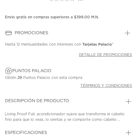
Sin
puntuación.
Enlace
en
Envío gratis en compras superiores a $399.00 M.N.
la
misma
página.
PROMOCIONES
Tarjetas Palacio
Hasta
12 mensualidades
con intereses con
*
DETALLE DE PROMOCIONES
PUNTOS PALACIO
Obtén
29
Puntos Palacio con esta compra.
TÉRMINOS Y CONDICIONES
DESCRIPCIÓN DE PRODUCTO
Living Proof Full; acondicionador suave que transforma el cabello
fino para que lo veas, lo sientas y se comporte como cabello ...
ESPECIFICACIONES