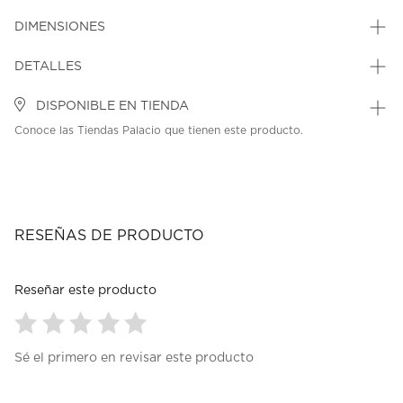
DIMENSIONES
DETALLES
DISPONIBLE EN TIENDA
Conoce las Tiendas Palacio que tienen este producto.
RESEÑAS DE PRODUCTO
Reseñar este producto
Seleccionar
Seleccionar
Seleccionar
Seleccionar
Seleccionar
Sé el primero en revisar este producto
para
para
para
para
para
calificar
calificar
calificar
calificar
calificar
el
el
el
el
el