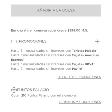
puntuación.
Enlace
AÑADIR A LA BOLSA
en
la
misma
página.
Envío gratis en compras superiores a $399.00 M.N.
PROMOCIONES
Tarjetas Palacio
Hasta
6 mensualidades
sin intereses con
*
Tarjetas American
Hasta
3 mensualidades
sin intereses con
Express
*
Tarjetas BBVA
Hasta
3 mensualidades
sin intereses con
*
PayPal
Hasta
9 mensualidades
sin intereses con
*
DETALLE DE PROMOCIONES
PUNTOS PALACIO
Obtén
210
Puntos Palacio con esta compra.
TÉRMINOS Y CONDICIONES