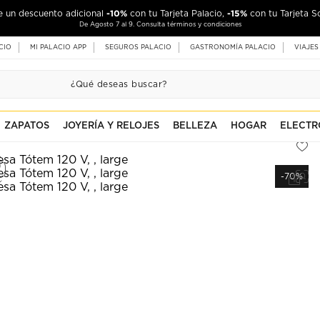
-10%
-15%
de un descuento adicional
con tu Tarjeta Palacio,
con tu Tarjeta S
De Agosto 7 al 9. Consulta términos y condiciones
CIO
MI PALACIO APP
SEGUROS PALACIO
GASTRONOMÍA PALACIO
VIAJES
ZAPATOS
JOYERÍA Y RELOJES
BELLEZA
HOGAR
ELECTR
-70%