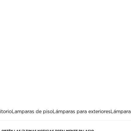
torio
Lamparas de piso
Lámparas para exteriores
Lámpara