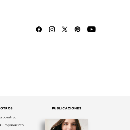
f
i
p
y
SOTROS
PUBLICACIONES
rporativo
e Cumplimiento