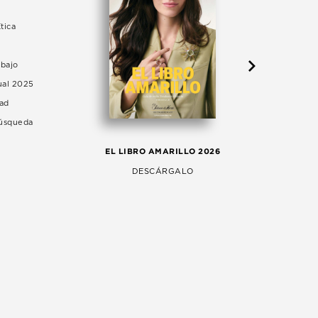
tica
abajo
ual 2025
dad
Búsqueda
LA 
EL LIBRO AMARILLO 2026
AG
DESCÁRGALO