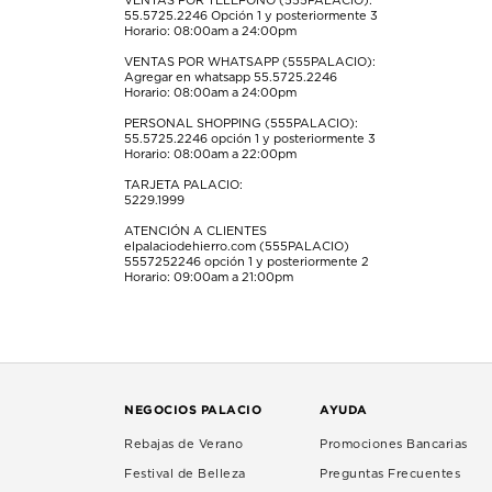
formulario
formulario
formulario
formulario
formulario
VENTAS POR TELÉFONO (555PALACIO):
55.5725.2246
Opción 1 y posteriormente 3
de
de
de
de
de
Horario: 08:00am a 24:00pm
envío.
envío.
envío.
envío.
envío.
VENTAS POR WHATSAPP (555PALACIO):
Agregar en whatsapp 55.5725.2246
Horario: 08:00am a 24:00pm
PERSONAL SHOPPING (555PALACIO):
55.5725.2246
opción 1 y posteriormente 3
Horario: 08:00am a 22:00pm
TARJETA PALACIO:
5229.1999
ATENCIÓN A CLIENTES
elpalaciodehierro.com (555PALACIO)
5557252246
opción 1 y posteriormente 2
Horario: 09:00am a 21:00pm
NEGOCIOS PALACIO
AYUDA
Rebajas de Verano
Promociones Bancarias
Festival de Belleza
Preguntas Frecuentes