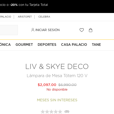
-20%
ocio o
con tu Tarjeta Total
 PALACIO
ARISTOPET
CELEBRA
INICIAR SESIÓN
ÓNICA
GOURMET
DEPORTES
CASA PALACIO
TANE
LIV & SKYE DECO
Lámpara de Mesa Tótem 120 V
$2,097.00
$6,990.00
No disponible
MESES SIN INTERESES
(0)
Sin