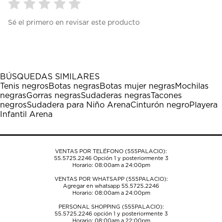
Seleccionar
Seleccionar
Seleccionar
Seleccionar
Seleccionar
Sé el primero en revisar este producto
para
para
para
para
para
calificar
calificar
calificar
calificar
calificar
el
el
el
el
el
artículo
artículo
artículo
artículo
artículo
con
con
con
con
con
1
2
3
4
5
BÚSQUEDAS SIMILARES
estrella
estrellas.
estrellas.
estrellas.
estrellas.
Tenis negros
Botas negras
Botas mujer negras
Mochilas
Esta
Esta
Esta
Esta
Esta
negras
Gorras negras
Sudaderas negras
Tacones
acción
acción
acción
acción
acción
negros
Sudadera para Niño Arena
Cinturón negro
Playera
abrirá
abrirá
abrirá
abrirá
abrirá
Infantil Arena
el
el
el
el
el
formulario
formulario
formulario
formulario
formulario
de
de
de
de
de
envío.
envío.
envío.
envío.
envío.
VENTAS POR TELÉFONO (555PALACIO):
55.5725.2246
Opción 1 y posteriormente 3
Horario: 08:00am a 24:00pm
VENTAS POR WHATSAPP (555PALACIO):
Agregar en whatsapp 55.5725.2246
Horario: 08:00am a 24:00pm
PERSONAL SHOPPING (555PALACIO):
55.5725.2246
opción 1 y posteriormente 3
Horario: 08:00am a 22:00pm