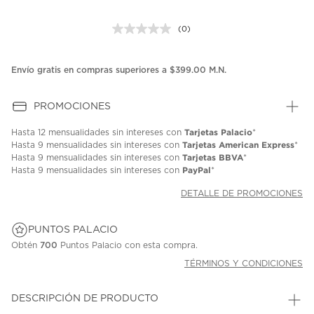
(0)
Sin
puntuación.
Enlace
en
Envío gratis en compras superiores a $399.00 M.N.
la
misma
página.
PROMOCIONES
Tarjetas Palacio
Hasta
12 mensualidades
sin intereses con
*
Tarjetas American Express
Hasta
9 mensualidades
sin intereses con
*
Tarjetas BBVA
Hasta
9 mensualidades
sin intereses con
*
PayPal
Hasta
9 mensualidades
sin intereses con
*
DETALLE DE PROMOCIONES
PUNTOS PALACIO
Obtén
700
Puntos Palacio con esta compra.
TÉRMINOS Y CONDICIONES
DESCRIPCIÓN DE PRODUCTO