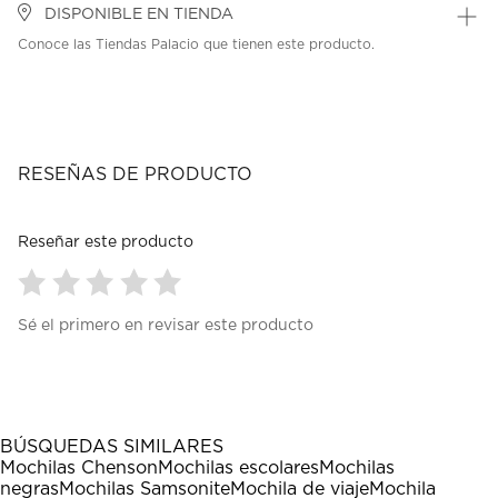
DISPONIBLE EN TIENDA
Conoce las Tiendas Palacio que tienen este producto.
RESEÑAS DE PRODUCTO
Reseñar este producto
Seleccionar
Seleccionar
Seleccionar
Seleccionar
Seleccionar
Sé el primero en revisar este producto
para
para
para
para
para
calificar
calificar
calificar
calificar
calificar
el
el
el
el
el
artículo
artículo
artículo
artículo
artículo
con
con
con
con
con
1
2
3
4
5
BÚSQUEDAS SIMILARES
estrella
estrellas.
estrellas.
estrellas.
estrellas.
Mochilas Chenson
Mochilas escolares
Mochilas
Esta
Esta
Esta
Esta
Esta
negras
Mochilas Samsonite
Mochila de viaje
Mochila
acción
acción
acción
acción
acción