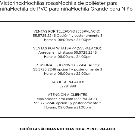
Victorinox
Mochilas rosas
Mochila de poliéster para
abrirá
abrirá
abrirá
abrirá
abrirá
niña
Mochila de PVC para niña
Mochila Grande para Niño
el
el
el
el
el
formulario
formulario
formulario
formulario
formulario
de
de
de
de
de
envío.
envío.
envío.
envío.
envío.
VENTAS POR TELÉFONO (555PALACIO):
55.5725.2246
Opción 1 y posteriormente 3
Horario: 08:00am a 24:00pm
VENTAS POR WHATSAPP (555PALACIO):
Agregar en whatsapp 55.5725.2246
Horario: 08:00am a 24:00pm
PERSONAL SHOPPING (555PALACIO):
55.5725.2246
opción 1 y posteriormente 3
Horario: 08:00am a 22:00pm
TARJETA PALACIO:
5229.1999
ATENCIÓN A CLIENTES
elpalaciodehierro.com (555PALACIO)
5557252246
opción 1 y posteriormente 2
Horario: 09:00am a 21:00pm
OBTÉN LAS ÚLTIMAS NOTICIAS TOTALMENTE PALACIO