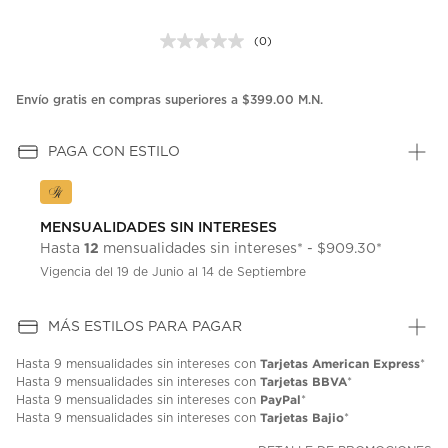
(0)
Sin
puntuación.
Enlace
en
Envío gratis en compras superiores a $399.00 M.N.
la
misma
página.
PAGA CON ESTILO
MENSUALIDADES SIN INTERESES
12
Hasta
mensualidades sin intereses* - $909.30*
Vigencia del 19 de Junio al 14 de Septiembre
MÁS ESTILOS PARA PAGAR
Tarjetas American Express
Hasta
9 mensualidades
sin intereses con
*
Tarjetas BBVA
Hasta
9 mensualidades
sin intereses con
*
PayPal
Hasta
9 mensualidades
sin intereses con
*
Tarjetas Bajio
Hasta
9 mensualidades
sin intereses con
*