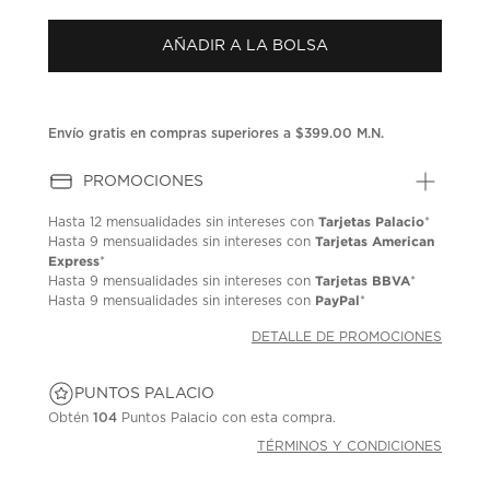
puntuación.
Enlace
AÑADIR A LA BOLSA
en
la
misma
página.
Envío gratis en compras superiores a $399.00 M.N.
PROMOCIONES
Tarjetas Palacio
Hasta
12 mensualidades
sin intereses con
*
Tarjetas American
Hasta
9 mensualidades
sin intereses con
Express
*
Tarjetas BBVA
Hasta
9 mensualidades
sin intereses con
*
PayPal
Hasta
9 mensualidades
sin intereses con
*
DETALLE DE PROMOCIONES
PUNTOS PALACIO
Obtén
104
Puntos Palacio con esta compra.
TÉRMINOS Y CONDICIONES