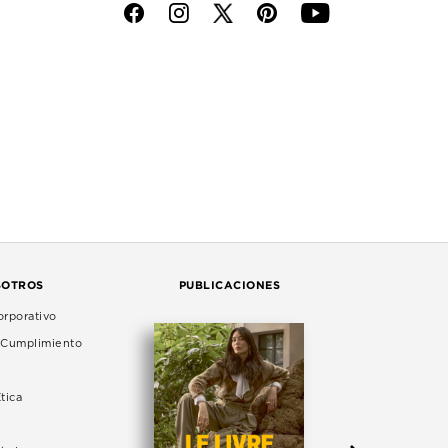
f
i
p
y
SOTROS
PUBLICACIONES
rporativo
e Cumplimiento
tica