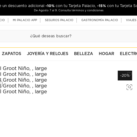
-10%
-15%
de un descuento adicional
con tu Tarjeta Palacio,
con tu Tarjeta S
De Agosto 7 al 9. Consulta términos y condiciones
CIO
MI PALACIO APP
SEGUROS PALACIO
GASTRONOMÍA PALACIO
VIAJES
ZAPATOS
JOYERÍA Y RELOJES
BELLEZA
HOGAR
ELECTR
-20%