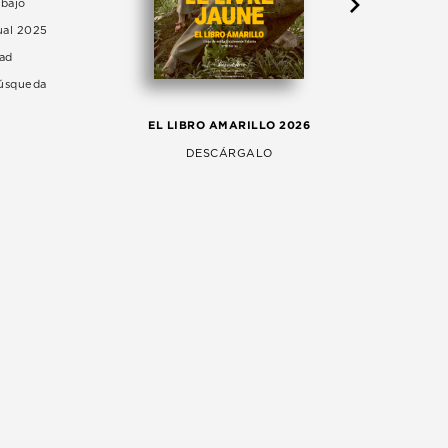
abajo
ual 2025
dad
Búsqueda
LA 
EL LIBRO AMARILLO 2026
AG
DESCÁRGALO