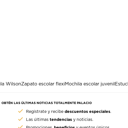
la Wilson
Zapato escolar flexi
Mochila escolar juvenil
Estuc
OBTÉN LAS ÚLTIMAS NOTICIAS TOTALMENTE PALACIO
descuentos especiales
Regístrate y recibe
.
tendencias
Las últimas
y noticias.
beneficios
Promociones,
y eventos únicos.