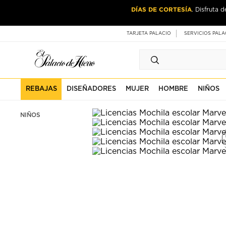
Ir
Ir
DÍAS DE CORTESÍA
. Disfruta 
al
al
contenido
contenido
principal
de
TARJETA PALACIO
SERVICIOS PALA
pie
de
página
REBAJAS
DISEÑADORES
MUJER
HOMBRE
NIÑOS
NIÑOS