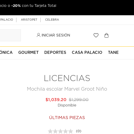
-20%
ocio o
con tu Tarjeta Total
 PALACIO
ARISTOPET
CELEBRA
INICIAR SESIÓN
ÓNICA
GOURMET
DEPORTES
CASA PALACIO
TANE
LICENCIAS
Mochila escolar Marvel Groot Niño
$1,039.20
$1,299.00
Disponible
ÚLTIMAS PIEZAS
(0)
Sin