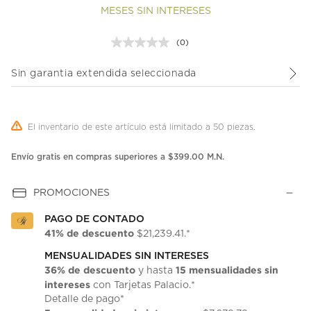
MESES SIN INTERESES
(0)
Sin
puntuación.
Enlace
Sin garantia extendida seleccionada
en
la
misma
página.
El inventario de este artículo está limitado a 50 piezas.
Envío gratis en compras superiores a $399.00 M.N.
PROMOCIONES
PAGO DE CONTADO
41% de descuento
$21,239.41.*
MENSUALIDADES SIN INTERESES
36% de descuento
15 mensualidades sin
y hasta
intereses
con Tarjetas Palacio.*
Detalle de pago*