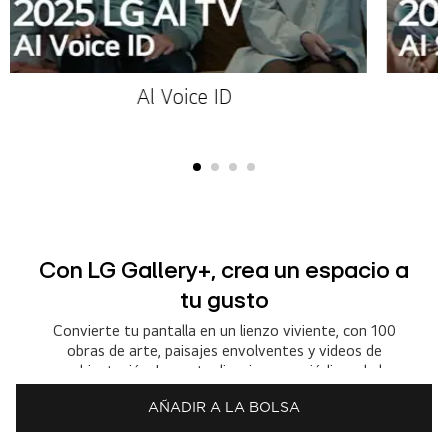
Al Voice ID
Con LG Gallery+, crea un espacio a
tu gusto
Convierte tu pantalla en un lienzo viviente, con 100
obras de arte, paisajes envolventes y videos de
ambientación. Las actualizaciones periódicas de la
biblioteca harán que tu espacio se vea majestuoso,
incluso cuando no estés viendo la televisión.
AÑADIR A LA BOLSA