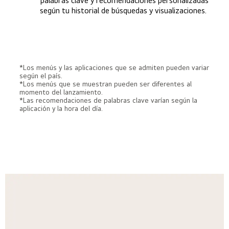
palabras clave y recomendaciones personalizadas
según tu historial de búsquedas y visualizaciones.
*Los menús y las aplicaciones que se admiten pueden variar
según el país.
*Los menús que se muestran pueden ser diferentes al
momento del lanzamiento.
*Las recomendaciones de palabras clave varían según la
aplicación y la hora del día.
AI Picture Wizard
Los algoritmos avanzados aprenden tus
AI Sound Wizard
preferencias al revisar 1,600 millones de
Elige el audio que prefieras de una selección de clips
posibilidades de imágenes. En función de tus
de sonido. De entre 40 millones de parámetros, la
selecciones, la TV crea una imagen personalizada
IA crea un perfil de sonido personalizado ajustado a
solo para ti.
tus preferencias.