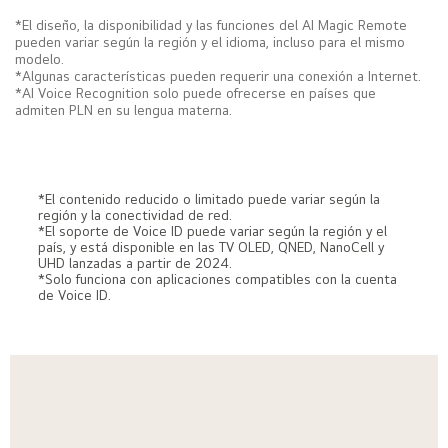
*El diseño, la disponibilidad y las funciones del AI Magic Remote
pueden variar según la región y el idioma, incluso para el mismo
modelo.
*Algunas características pueden requerir una conexión a Internet.
*AI Voice Recognition solo puede ofrecerse en países que
admiten PLN en su lengua materna.
Al Voice ID
*El contenido reducido o limitado puede variar según la
región y la conectividad de red.
LG AI Voice ID reconoce la voz única de cada
*El soporte de Voice ID puede variar según la región y el
usuario y ofrece recomendaciones personalizadas
país, y está disponible en las TV OLED, QNED, NanoCell y
en el momento en que hablas.
UHD lanzadas a partir de 2024.
*Solo funciona con aplicaciones compatibles con la cuenta
de Voice ID.