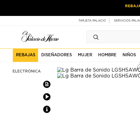
Ir
Ir
REBAJ
al
al
contenido
contenido
principal
de
TARJETA PALACIO
SERVICIOS PALA
pie
de
página
REBAJAS
DISEÑADORES
MUJER
HOMBRE
NIÑOS
ELECTRÓNICA