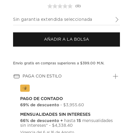
(0)
Sin
puntuación.
Enlace
Sin garantia extendida seleccionada
en
la
misma
página.
AÑADIR A LA BOLSA
Envío gratis en compras superiores a $399.00 M.N.
PAGA CON ESTILO
PAGO DE CONTADO
69% de descuento
- $3,955.60
MENSUALIDADES SIN INTERESES
66% de descuento +
15
hasta
mensualidades
sin intereses* - $4,338.40
Vigencia del 6 al 16 de Agosto