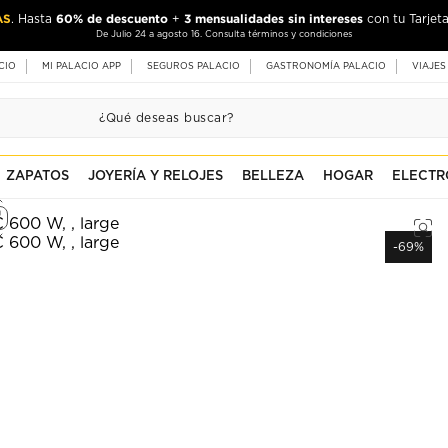
AS
60% de descuento
3 mensualidades sin intereses
. Hasta
+
con tu Tarjeta
De Julio 24 a agosto 16. Consulta términos y condiciones
CIO
MI PALACIO APP
SEGUROS PALACIO
GASTRONOMÍA PALACIO
VIAJES
ZAPATOS
JOYERÍA Y RELOJES
BELLEZA
HOGAR
ELECTR
-69%