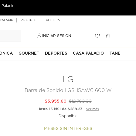
 Palacio
 PALACIO
ARISTOPET
CELEBRA
INICIAR SESIÓN
ÓNICA
GOURMET
DEPORTES
CASA PALACIO
TANE
LG
Barra de Sonido LGSH5AWC 600 W
$3,955.60
$12,760.00
Hasta 15 MSI de $289.23
Ver más
Disponible
MESES SIN INTERESES