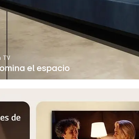
a TV
omina el espacio