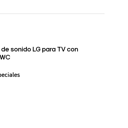
a de sonido LG para TV con
H5WC
peciales