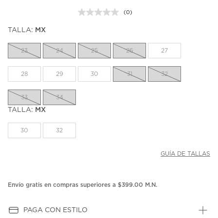
(0)
Sin
puntuación.
TALLA:
MX
Enlace
en
la
23
24
25
26
27
misma
página.
28
29
30
31
32
33
34
TALLA:
MX
30
32
GUÍA DE TALLAS
Envío gratis en compras superiores a $399.00 M.N.
PAGA CON ESTILO