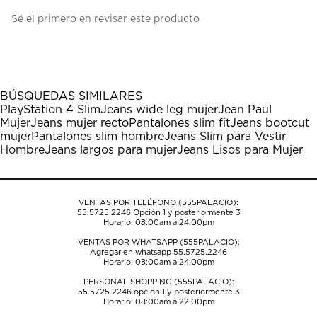
Seleccionar
Seleccionar
Seleccionar
Seleccionar
Seleccionar
Sé el primero en revisar este producto
para
para
para
para
para
calificar
calificar
calificar
calificar
calificar
el
el
el
el
el
artículo
artículo
artículo
artículo
artículo
con
con
con
con
con
1
2
3
4
5
BÚSQUEDAS SIMILARES
estrella
estrellas.
estrellas.
estrellas.
estrellas.
PlayStation 4 Slim
Jeans wide leg mujer
Jean Paul
Esta
Esta
Esta
Esta
Esta
Mujer
Jeans mujer recto
Pantalones slim fit
Jeans bootcut
acción
acción
acción
acción
acción
mujer
Pantalones slim hombre
Jeans Slim para Vestir
abrirá
abrirá
abrirá
abrirá
abrirá
Hombre
Jeans largos para mujer
Jeans Lisos para Mujer
el
el
el
el
el
formulario
formulario
formulario
formulario
formulario
de
de
de
de
de
envío.
envío.
envío.
envío.
envío.
VENTAS POR TELÉFONO (555PALACIO):
55.5725.2246
Opción 1 y posteriormente 3
Horario: 08:00am a 24:00pm
VENTAS POR WHATSAPP (555PALACIO):
Agregar en whatsapp 55.5725.2246
Horario: 08:00am a 24:00pm
PERSONAL SHOPPING (555PALACIO):
55.5725.2246
opción 1 y posteriormente 3
Horario: 08:00am a 22:00pm