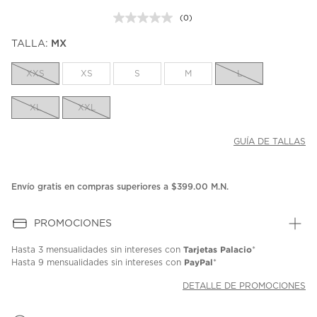
(0)
Sin
puntuación.
TALLA:
MX
Enlace
en
la
XXS
XS
S
M
L
misma
página.
XL
XXL
GUÍA DE TALLAS
Envío gratis en compras superiores a $399.00 M.N.
PROMOCIONES
Tarjetas Palacio
Hasta
3 mensualidades
sin intereses con
*
PayPal
Hasta
9 mensualidades
sin intereses con
*
DETALLE DE PROMOCIONES