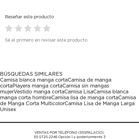
Reseñar este producto
Seleccionar
Seleccionar
Seleccionar
Seleccionar
Seleccionar
Sé el primero en revisar este producto
para
para
para
para
para
calificar
calificar
calificar
calificar
calificar
el
el
el
el
el
artículo
artículo
artículo
artículo
artículo
con
con
con
con
con
1
2
3
4
5
BÚSQUEDAS SIMILARES
estrella
estrellas.
estrellas.
estrellas.
estrellas.
Camisa blanca manga corta
Camisa de manga
Esta
Esta
Esta
Esta
Esta
corta
Playera manga corta
Camisa sin mangas
acción
acción
acción
acción
acción
mujer
Vestido manga corta
Camisa Lisa
Camisa blanca
abrirá
abrirá
abrirá
abrirá
abrirá
manga corta hombre
Camisa lisa de manga corta
Camisa
el
el
el
el
el
de Manga Corta Multicolor
Camisa Lisa de Manga Larga
formulario
formulario
formulario
formulario
formulario
Unisex
de
de
de
de
de
envío.
envío.
envío.
envío.
envío.
VENTAS POR TELÉFONO (555PALACIO):
55.5725.2246
Opción 1 y posteriormente 3