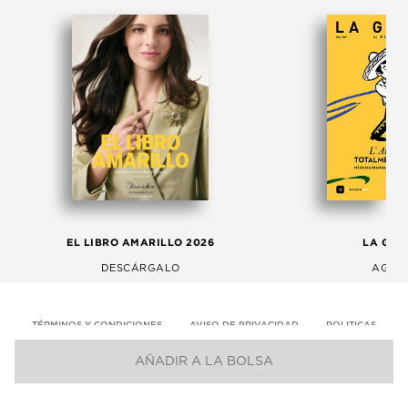
EL LIBRO AMARILLO 2026
LA GAC
DESCÁRGALO
AGOS
TÉRMINOS Y CONDICIONES
AVISO DE PRIVACIDAD
POLITICAS
AÑADIR A LA BOLSA