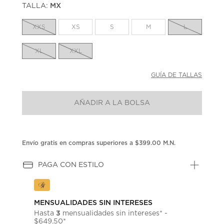
TALLA:
MX
Enlace
en
la
XXS
XS
S
M
L
misma
página.
XL
XXL
GUÍA DE TALLAS
AÑADIR A LA BOLSA
Envío gratis en compras superiores a $399.00 M.N.
PAGA CON ESTILO
MENSUALIDADES SIN INTERESES
3
Hasta
mensualidades sin intereses* -
$649.50*