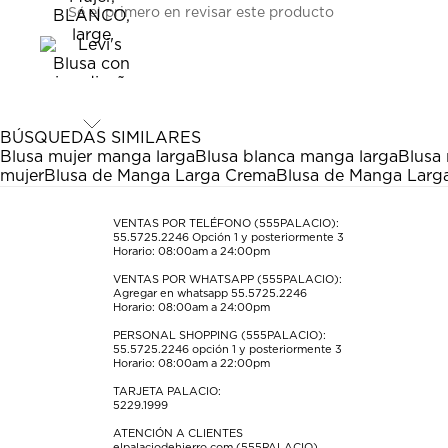
Sé el primero en revisar este producto
para
para
para
para
para
calificar
calificar
calificar
calificar
calificar
el
el
el
el
el
artículo
artículo
artículo
artículo
artículo
con
con
con
con
con
1
2
3
4
5
estrella
estrellas.
estrellas.
estrellas.
estrellas.
BÚSQUEDAS SIMILARES
Esta
Esta
Esta
Esta
Esta
Blusa mujer manga larga
Blusa blanca manga larga
Blusa
acción
acción
acción
acción
acción
mujer
Blusa de Manga Larga Crema
Blusa de Manga Larg
abrirá
abrirá
abrirá
abrirá
abrirá
el
el
el
el
el
formulario
formulario
formulario
formulario
formulario
VENTAS POR TELÉFONO (555PALACIO):
55.5725.2246
Opción 1 y posteriormente 3
de
de
de
de
de
Horario: 08:00am a 24:00pm
envío.
envío.
envío.
envío.
envío.
VENTAS POR WHATSAPP (555PALACIO):
Agregar en whatsapp 55.5725.2246
Horario: 08:00am a 24:00pm
PERSONAL SHOPPING (555PALACIO):
55.5725.2246
opción 1 y posteriormente 3
Horario: 08:00am a 22:00pm
TARJETA PALACIO:
5229.1999
ATENCIÓN A CLIENTES
elpalaciodehierro.com (555PALACIO)