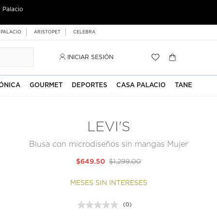
 Palacio
 PALACIO
ARISTOPET
CELEBRA
INICIAR SESIÓN
ÓNICA
GOURMET
DEPORTES
CASA PALACIO
TANE
LEVI'S
Blusa con microdiseños sin mangas Mujer
$649.50
$1,299.00
MESES SIN INTERESES
(0)
Sin
puntuación.