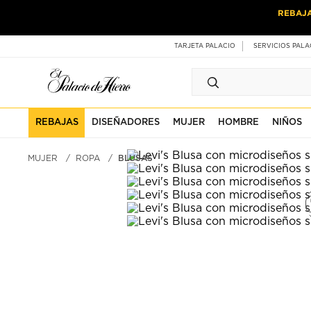
Ir
Ir
REBAJ
al
al
contenido
contenido
principal
de
TARJETA PALACIO
SERVICIOS PALA
pie
de
página
REBAJAS
DISEÑADORES
MUJER
HOMBRE
NIÑOS
MUJER
ROPA
BLUSAS