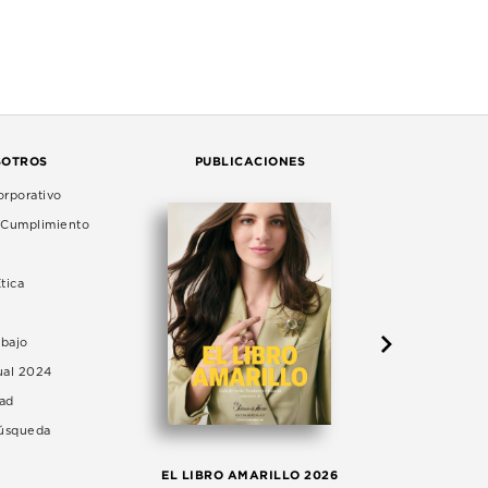
SOTROS
PUBLICACIONES
rporativo
e Cumplimiento
tica
abajo
ual 2024
dad
Búsqueda
LA 
EL LIBRO AMARILLO 2026