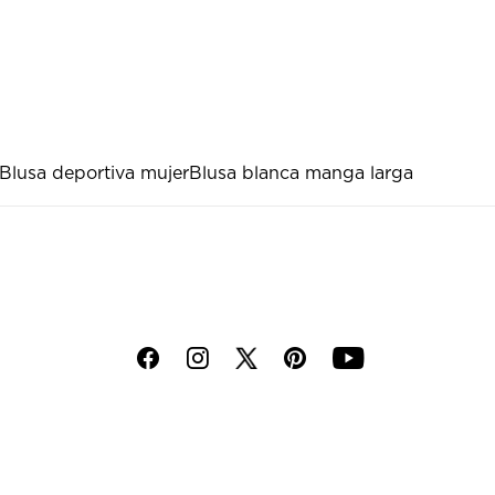
Blusa deportiva mujer
Blusa blanca manga larga
f
i
p
y