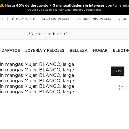
AS
60% de descuento
3 mensualidades sin intereses
. Hasta
+
con tu Tarjeta
De Julio 24 a agosto 16. Consulta términos y condiciones
CIO
MI PALACIO APP
SEGUROS PALACIO
GASTRONOMÍA PALACIO
VIAJES
ZAPATOS
JOYERÍA Y RELOJES
BELLEZA
HOGAR
ELECTR
-50%