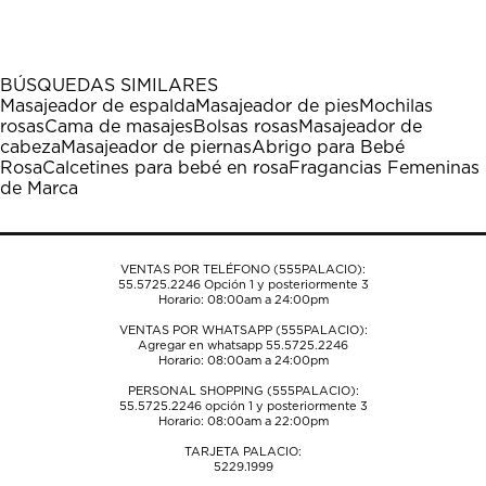
el
el
el
el
el
artículo
artículo
artículo
artículo
artículo
con
con
con
con
con
1
2
3
4
5
BÚSQUEDAS SIMILARES
estrella
estrellas.
estrellas.
estrellas.
estrellas.
Masajeador de espalda
Masajeador de pies
Mochilas
Esta
Esta
Esta
Esta
Esta
rosas
Cama de masajes
Bolsas rosas
Masajeador de
acción
acción
acción
acción
acción
cabeza
Masajeador de piernas
Abrigo para Bebé
abrirá
abrirá
abrirá
abrirá
abrirá
Rosa
Calcetines para bebé en rosa
Fragancias Femeninas
el
el
el
el
el
de Marca
formulario
formulario
formulario
formulario
formulario
de
de
de
de
de
envío.
envío.
envío.
envío.
envío.
VENTAS POR TELÉFONO (555PALACIO):
55.5725.2246
Opción 1 y posteriormente 3
Horario: 08:00am a 24:00pm
VENTAS POR WHATSAPP (555PALACIO):
Agregar en whatsapp 55.5725.2246
Horario: 08:00am a 24:00pm
PERSONAL SHOPPING (555PALACIO):
55.5725.2246
opción 1 y posteriormente 3
Horario: 08:00am a 22:00pm
TARJETA PALACIO:
5229.1999