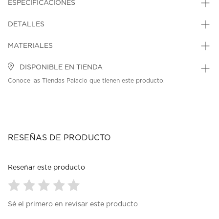
ESPECIFICACIONES
DETALLES
MATERIALES
DISPONIBLE EN TIENDA
Conoce las Tiendas Palacio que tienen este producto.
RESEÑAS DE PRODUCTO
Reseñar este producto
Seleccionar
Seleccionar
Seleccionar
Seleccionar
Seleccionar
Sé el primero en revisar este producto
para
para
para
para
para
calificar
calificar
calificar
calificar
calificar