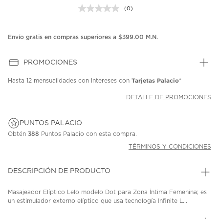
(0)
Sin
puntuación.
Enlace
en
Envío gratis en compras superiores a $399.00 M.N.
la
misma
página.
PROMOCIONES
Tarjetas Palacio
Hasta
12 mensualidades
con intereses con
*
DETALLE DE PROMOCIONES
PUNTOS PALACIO
Obtén
388
Puntos Palacio con esta compra.
TÉRMINOS Y CONDICIONES
DESCRIPCIÓN DE PRODUCTO
Masajeador Elíptico Lelo modelo Dot para Zona Íntima Femenina; es
un estimulador externo elíptico que usa tecnología Infinite L...