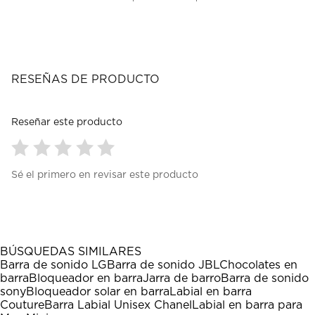
RESEÑAS DE PRODUCTO
Reseñar este producto
Seleccionar
Seleccionar
Seleccionar
Seleccionar
Seleccionar
Sé el primero en revisar este producto
para
para
para
para
para
calificar
calificar
calificar
calificar
calificar
el
el
el
el
el
artículo
artículo
artículo
artículo
artículo
con
con
con
con
con
1
2
3
4
5
BÚSQUEDAS SIMILARES
estrella
estrellas.
estrellas.
estrellas.
estrellas.
Barra de sonido LG
Barra de sonido JBL
Chocolates en
Esta
Esta
Esta
Esta
Esta
barra
Bloqueador en barra
Jarra de barro
Barra de sonido
acción
acción
acción
acción
acción
sony
Bloqueador solar en barra
Labial en barra
abrirá
abrirá
abrirá
abrirá
abrirá
Couture
Barra Labial Unisex Chanel
Labial en barra para
el
el
el
el
el