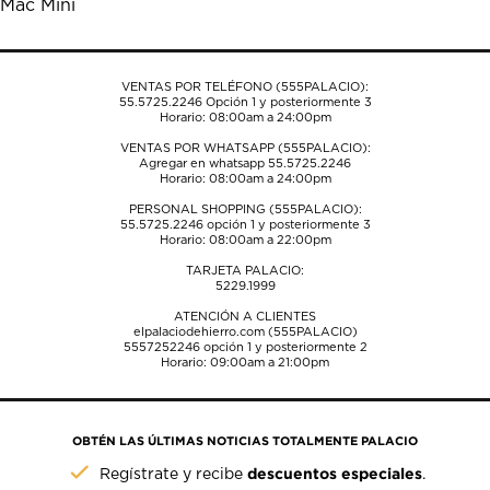
Mac Mini
formulario
formulario
formulario
formulario
formulario
de
de
de
de
de
envío.
envío.
envío.
envío.
envío.
VENTAS POR TELÉFONO (555PALACIO):
55.5725.2246
Opción 1 y posteriormente 3
Horario: 08:00am a 24:00pm
VENTAS POR WHATSAPP (555PALACIO):
Agregar en whatsapp 55.5725.2246
Horario: 08:00am a 24:00pm
PERSONAL SHOPPING (555PALACIO):
55.5725.2246
opción 1 y posteriormente 3
Horario: 08:00am a 22:00pm
TARJETA PALACIO:
5229.1999
ATENCIÓN A CLIENTES
elpalaciodehierro.com (555PALACIO)
5557252246
opción 1 y posteriormente 2
Horario: 09:00am a 21:00pm
OBTÉN LAS ÚLTIMAS NOTICIAS TOTALMENTE PALACIO
descuentos especiales
Regístrate y recibe
.