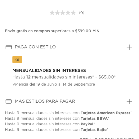
(0)
Sin
puntuación.
Enlace
en
Envío gratis en compras superiores a $399.00 M.N.
la
misma
página.
PAGA CON ESTILO
MENSUALIDADES SIN INTERESES
12
Hasta
mensualidades sin intereses* - $65.00*
Vigencia del 19 de Junio al 14 de Septiembre
MÁS ESTILOS PARA PAGAR
Tarjetas American Express
Hasta
9 mensualidades
sin intereses con
*
Tarjetas BBVA
Hasta
9 mensualidades
sin intereses con
*
PayPal
Hasta
9 mensualidades
sin intereses con
*
Tarjetas Bajio
Hasta
9 mensualidades
sin intereses con
*