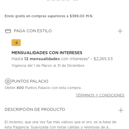
Sin
puntuación.
Enlace
en
Envío gratis en compras superiores a $399.00 M.N.
la
misma
página.
PAGA CON ESTILO
MENSUALIDADES CON INTERESES
12 mensualidades
Hasta
con intereses* - $2,265.53
Vigencia del 1 de Marzo al 31 de Diciembre
PUNTOS PALACIO
Obtén
400
Puntos Palacio con esta compra.
TÉRMINOS Y CONDICIONES
DESCRIPCIÓN DE PRODUCTO
El incienso, que una vez fue más valioso que el oro, es la base de
esta fragancia. Suavizada con notas cálidas y resinosas de á...