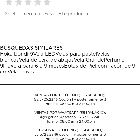
Seleccionar
Seleccionar
Seleccionar
Seleccionar
Seleccionar
Sé el primero en revisar este producto
para
para
para
para
para
calificar
calificar
calificar
calificar
calificar
el
el
el
el
el
artículo
artículo
artículo
artículo
artículo
con
con
con
con
con
1
2
3
4
5
BÚSQUEDAS SIMILARES
estrella
estrellas.
estrellas.
estrellas.
estrellas.
Hoka bondi 9
Vela LED
Velas para pastel
Velas
Esta
Esta
Esta
Esta
Esta
blancas
Vela de cera de abejas
Vela Grande
Perfume
acción
acción
acción
acción
acción
9
Playera para 6 a 9 meses
Botas de Piel con Tacón de 9
abrirá
abrirá
abrirá
abrirá
abrirá
cm
Vela unisex
el
el
el
el
el
formulario
formulario
formulario
formulario
formulario
de
de
de
de
de
envío.
envío.
envío.
envío.
envío.
VENTAS POR TELÉFONO (555PALACIO):
55.5725.2246
Opción 1 y posteriormente 3
Horario: 08:00am a 24:00pm
VENTAS POR WHATSAPP (555PALACIO):
Agregar en whatsapp 55.5725.2246
Horario: 08:00am a 24:00pm
PERSONAL SHOPPING (555PALACIO):
55.5725.2246
opción 1 y posteriormente 3
Horario: 08:00am a 22:00pm