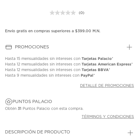
(0)
Sin
puntuación.
Enlace
en
Envío gratis en compras superiores a $399.00 M.N.
la
misma
página.
PROMOCIONES
Tarjetas Palacio
Hasta
15 mensualidades
sin intereses con
*
Tarjetas American Express
Hasta
12 mensualidades
sin intereses con
*
Tarjetas BBVA
Hasta
12 mensualidades
sin intereses con
*
PayPal
Hasta
9 mensualidades
sin intereses con
*
DETALLE DE PROMOCIONES
PUNTOS PALACIO
Obtén
31
Puntos Palacio con esta compra.
TÉRMINOS Y CONDICIONES
DESCRIPCIÓN DE PRODUCTO