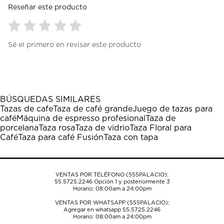
Reseñar este producto
Seleccionar
Seleccionar
Seleccionar
Seleccionar
Seleccionar
Sé el primero en revisar este producto
para
para
para
para
para
calificar
calificar
calificar
calificar
calificar
el
el
el
el
el
artículo
artículo
artículo
artículo
artículo
con
con
con
con
con
1
2
3
4
5
BÚSQUEDAS SIMILARES
estrella
estrellas.
estrellas.
estrellas.
estrellas.
Tazas de cafe
Taza de café grande
Juego de tazas para
Esta
Esta
Esta
Esta
Esta
café
Máquina de espresso profesional
Taza de
acción
acción
acción
acción
acción
porcelana
Taza rosa
Taza de vidrio
Taza Floral para
abrirá
abrirá
abrirá
abrirá
abrirá
Café
Taza para café Fusión
Taza con tapa
el
el
el
el
el
formulario
formulario
formulario
formulario
formulario
de
de
de
de
de
envío.
envío.
envío.
envío.
envío.
VENTAS POR TELÉFONO (555PALACIO):
55.5725.2246
Opción 1 y posteriormente 3
Horario: 08:00am a 24:00pm
VENTAS POR WHATSAPP (555PALACIO):
Agregar en whatsapp 55.5725.2246
Horario: 08:00am a 24:00pm