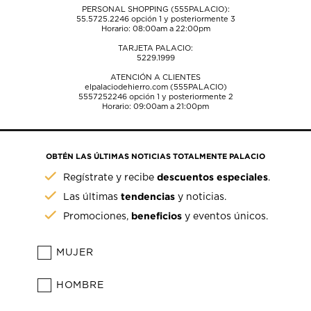
PERSONAL SHOPPING (555PALACIO):
55.5725.2246
opción 1 y posteriormente 3
Horario: 08:00am a 22:00pm
TARJETA PALACIO:
5229.1999
ATENCIÓN A CLIENTES
elpalaciodehierro.com (555PALACIO)
5557252246
opción 1 y posteriormente 2
Horario: 09:00am a 21:00pm
OBTÉN LAS ÚLTIMAS NOTICIAS TOTALMENTE PALACIO
descuentos especiales
Regístrate y recibe
.
tendencias
Las últimas
y noticias.
beneficios
Promociones,
y eventos únicos.
MUJER
HOMBRE