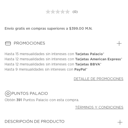
(0)
Sin
puntuación.
Enlace
en
Envío gratis en compras superiores a $399.00 M.N.
la
misma
página.
PROMOCIONES
Tarjetas Palacio
Hasta
15 mensualidades
sin intereses con
*
Tarjetas American Express
Hasta
12 mensualidades
sin intereses con
*
Tarjetas BBVA
Hasta
12 mensualidades
sin intereses con
*
PayPal
Hasta
9 mensualidades
sin intereses con
*
DETALLE DE PROMOCIONES
PUNTOS PALACIO
Obtén
391
Puntos Palacio con esta compra.
TÉRMINOS Y CONDICIONES
DESCRIPCIÓN DE PRODUCTO