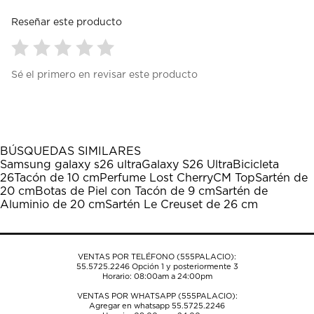
Reseñar este producto
Seleccionar
Seleccionar
Seleccionar
Seleccionar
Seleccionar
Sé el primero en revisar este producto
para
para
para
para
para
calificar
calificar
calificar
calificar
calificar
el
el
el
el
el
artículo
artículo
artículo
artículo
artículo
con
con
con
con
con
1
2
3
4
5
BÚSQUEDAS SIMILARES
estrella
estrellas.
estrellas.
estrellas.
estrellas.
Samsung galaxy s26 ultra
Galaxy S26 Ultra
Bicicleta
Esta
Esta
Esta
Esta
Esta
26
Tacón de 10 cm
Perfume Lost Cherry
CM Top
Sartén de
acción
acción
acción
acción
acción
20 cm
Botas de Piel con Tacón de 9 cm
Sartén de
abrirá
abrirá
abrirá
abrirá
abrirá
Aluminio de 20 cm
Sartén Le Creuset de 26 cm
el
el
el
el
el
formulario
formulario
formulario
formulario
formulario
de
de
de
de
de
envío.
envío.
envío.
envío.
envío.
VENTAS POR TELÉFONO (555PALACIO):
55.5725.2246
Opción 1 y posteriormente 3
Horario: 08:00am a 24:00pm
VENTAS POR WHATSAPP (555PALACIO):
Agregar en whatsapp 55.5725.2246