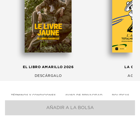
EL LIBRO AMARILLO 2026
LA GAC
DESCÁRGALO
AGOS
TÉRMINOS Y CONDICIONES
AVISO DE PRIVACIDAD
POLITICAS
AÑADIR A LA BOLSA