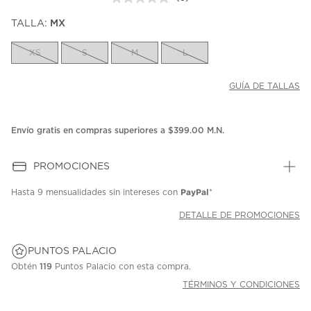
Sin
puntuación.
TALLA:
MX
Enlace
en
la
XS
S
M
L
misma
página.
GUÍA DE TALLAS
Envío gratis en compras superiores a $399.00 M.N.
PROMOCIONES
PayPal
Hasta
9 mensualidades
sin intereses con
*
DETALLE DE PROMOCIONES
PUNTOS PALACIO
Obtén
119
Puntos Palacio con esta compra.
TÉRMINOS Y CONDICIONES