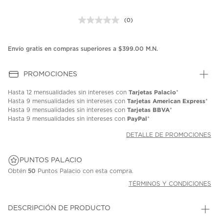
(0)
Sin
puntuación.
Enlace
en
Envío gratis en compras superiores a $399.00 M.N.
la
misma
página.
PROMOCIONES
Tarjetas Palacio
Hasta
12 mensualidades
sin intereses con
*
Tarjetas American Express
Hasta
9 mensualidades
sin intereses con
*
Tarjetas BBVA
Hasta
9 mensualidades
sin intereses con
*
PayPal
Hasta
9 mensualidades
sin intereses con
*
DETALLE DE PROMOCIONES
PUNTOS PALACIO
Obtén
50
Puntos Palacio con esta compra.
TÉRMINOS Y CONDICIONES
DESCRIPCIÓN DE PRODUCTO