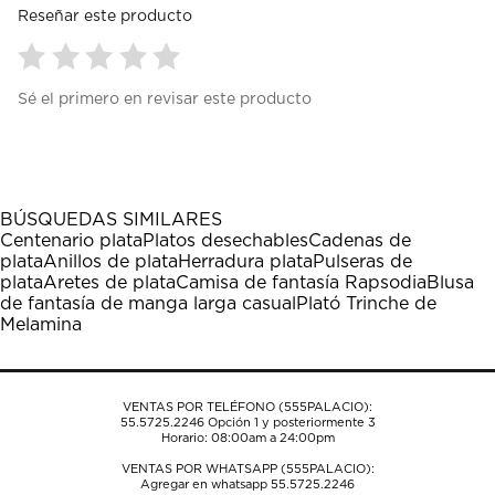
Reseñar este producto
Seleccionar
Seleccionar
Seleccionar
Seleccionar
Seleccionar
Sé el primero en revisar este producto
para
para
para
para
para
calificar
calificar
calificar
calificar
calificar
el
el
el
el
el
artículo
artículo
artículo
artículo
artículo
con
con
con
con
con
1
2
3
4
5
BÚSQUEDAS SIMILARES
estrella
estrellas.
estrellas.
estrellas.
estrellas.
Centenario plata
Platos desechables
Cadenas de
Esta
Esta
Esta
Esta
Esta
plata
Anillos de plata
Herradura plata
Pulseras de
acción
acción
acción
acción
acción
plata
Aretes de plata
Camisa de fantasía Rapsodia
Blusa
abrirá
abrirá
abrirá
abrirá
abrirá
de fantasía de manga larga casual
Plató Trinche de
el
el
el
el
el
Melamina
formulario
formulario
formulario
formulario
formulario
de
de
de
de
de
envío.
envío.
envío.
envío.
envío.
VENTAS POR TELÉFONO (555PALACIO):
55.5725.2246
Opción 1 y posteriormente 3
Horario: 08:00am a 24:00pm
VENTAS POR WHATSAPP (555PALACIO):
Agregar en whatsapp 55.5725.2246