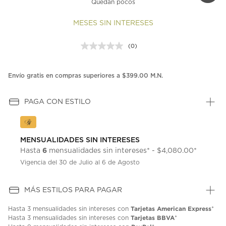
Quedan pocos
MESES SIN INTERESES
(0)
Sin
puntuación.
Enlace
en
Envío gratis en compras superiores a $399.00 M.N.
la
misma
página.
PAGA CON ESTILO
MENSUALIDADES SIN INTERESES
6
Hasta
mensualidades sin intereses* - $4,080.00*
Vigencia del 30 de Julio al 6 de Agosto
MÁS ESTILOS PARA PAGAR
Tarjetas American Express
Hasta
3 mensualidades
sin intereses con
*
Tarjetas BBVA
Hasta
3 mensualidades
sin intereses con
*