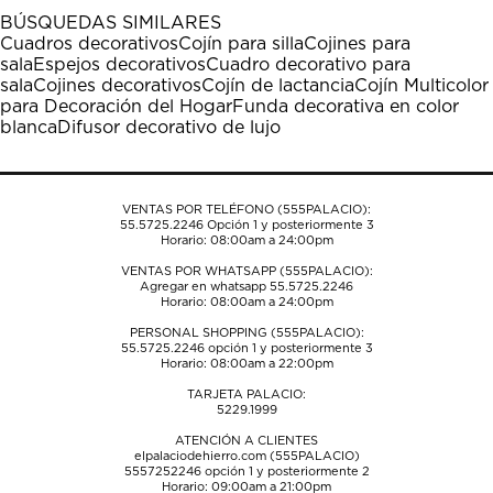
1
2
3
4
5
BÚSQUEDAS SIMILARES
estrella
estrellas.
estrellas.
estrellas.
estrellas.
Cuadros decorativos
Cojín para silla
Cojines para
Esta
Esta
Esta
Esta
Esta
sala
Espejos decorativos
Cuadro decorativo para
acción
acción
acción
acción
acción
sala
Cojines decorativos
Cojín de lactancia
Cojín Multicolor
abrirá
abrirá
abrirá
abrirá
abrirá
para Decoración del Hogar
Funda decorativa en color
el
el
el
el
el
blanca
Difusor decorativo de lujo
formulario
formulario
formulario
formulario
formulario
de
de
de
de
de
envío.
envío.
envío.
envío.
envío.
VENTAS POR TELÉFONO (555PALACIO):
55.5725.2246
Opción 1 y posteriormente 3
Horario: 08:00am a 24:00pm
VENTAS POR WHATSAPP (555PALACIO):
Agregar en whatsapp 55.5725.2246
Horario: 08:00am a 24:00pm
PERSONAL SHOPPING (555PALACIO):
55.5725.2246
opción 1 y posteriormente 3
Horario: 08:00am a 22:00pm
TARJETA PALACIO:
5229.1999
ATENCIÓN A CLIENTES
elpalaciodehierro.com (555PALACIO)
5557252246
opción 1 y posteriormente 2
Horario: 09:00am a 21:00pm