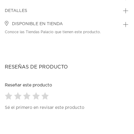
DETALLES
DISPONIBLE EN TIENDA
Conoce las Tiendas Palacio que tienen este producto.
RESEÑAS DE PRODUCTO
Reseñar este producto
Seleccionar
Seleccionar
Seleccionar
Seleccionar
Seleccionar
Sé el primero en revisar este producto
para
para
para
para
para
calificar
calificar
calificar
calificar
calificar
el
el
el
el
el
artículo
artículo
artículo
artículo
artículo
con
con
con
con
con