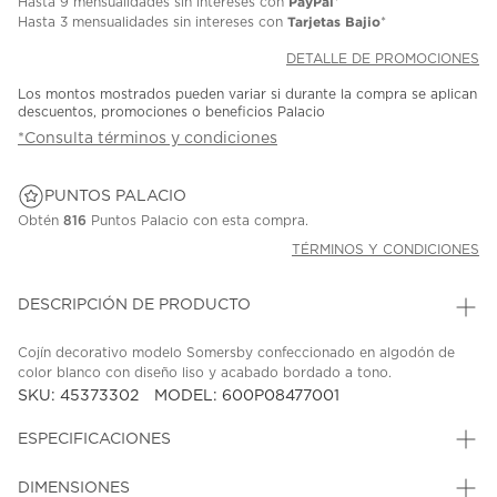
PayPal
Hasta
9 mensualidades
sin intereses con
*
Tarjetas Bajio
Hasta
3 mensualidades
sin intereses con
*
DETALLE DE PROMOCIONES
Los montos mostrados pueden variar si durante la compra se aplican
descuentos, promociones o beneficios Palacio
*Consulta términos y condiciones
PUNTOS PALACIO
Obtén
816
Puntos Palacio con esta compra.
TÉRMINOS Y CONDICIONES
DESCRIPCIÓN DE PRODUCTO
Cojín decorativo modelo Somersby confeccionado en algodón de
color blanco con diseño liso y acabado bordado a tono.
SKU: 45373302
MODEL: 600P08477001
ESPECIFICACIONES
DIMENSIONES