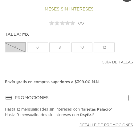
MESES SIN INTERESES
(0)
Sin
puntuación.
TALLA:
MX
Enlace
en
la
4
6
8
10
12
misma
página.
GUÍA DE TALLAS
Envío gratis en compras superiores a $399.00 M.N.
PROMOCIONES
Tarjetas Palacio
Hasta
12 mensualidades
sin intereses con
*
PayPal
Hasta
9 mensualidades
sin intereses con
*
DETALLE DE PROMOCIONES