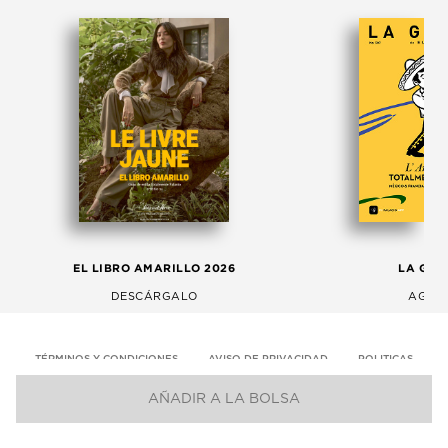
EL LIBRO AMARILLO 2026
LA GAC
DESCÁRGALO
AGOS
TÉRMINOS Y CONDICIONES
AVISO DE PRIVACIDAD
POLITICAS
AÑADIR A LA BOLSA