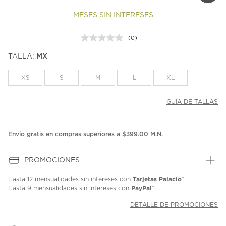
MESES SIN INTERESES
(0)
Sin
puntuación.
TALLA:
MX
Enlace
en
la
XS
S
M
L
XL
misma
página.
GUÍA DE TALLAS
Envío gratis en compras superiores a $399.00 M.N.
PROMOCIONES
Tarjetas Palacio
Hasta
12 mensualidades
sin intereses con
*
PayPal
Hasta
9 mensualidades
sin intereses con
*
DETALLE DE PROMOCIONES