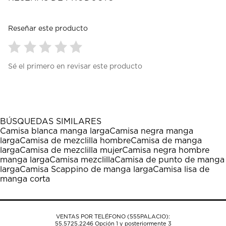
Reseñar este producto
Seleccionar
Seleccionar
Seleccionar
Seleccionar
Seleccionar
Sé el primero en revisar este producto
para
para
para
para
para
calificar
calificar
calificar
calificar
calificar
el
el
el
el
el
artículo
artículo
artículo
artículo
artículo
con
con
con
con
con
1
2
3
4
5
BÚSQUEDAS SIMILARES
estrella
estrellas.
estrellas.
estrellas.
estrellas.
Camisa blanca manga larga
Camisa negra manga
Esta
Esta
Esta
Esta
Esta
larga
Camisa de mezclilla hombre
Camisa de manga
acción
acción
acción
acción
acción
larga
Camisa de mezclilla mujer
Camisa negra hombre
abrirá
abrirá
abrirá
abrirá
abrirá
manga larga
Camisa mezclilla
Camisa de punto de manga
el
el
el
el
el
larga
Camisa Scappino de manga larga
Camisa lisa de
formulario
formulario
formulario
formulario
formulario
manga corta
de
de
de
de
de
envío.
envío.
envío.
envío.
envío.
VENTAS POR TELÉFONO (555PALACIO):
55.5725.2246
Opción 1 y posteriormente 3