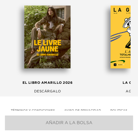
EL LIBRO AMARILLO 2026
LA GAC
DESCÁRGALO
AGOS
TÉRMINOS Y CONDICIONES
AVISO DE PRIVACIDAD
POLITICAS
AÑADIR A LA BOLSA