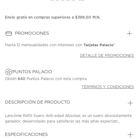
Sin
puntuación.
Enlace
en
Envío gratis en compras superiores a $399.00 M.N.
la
misma
página.
PROMOCIONES
Tarjetas Palacio
Hasta
12 mensualidades
con intereses con
*
DETALLE DE PROMOCIONES
PUNTOS PALACIO
Obtén
640
Puntos Palacio con esta compra.
TÉRMINOS Y CONDICIONES
DESCRIPCIÓN DE PRODUCTO
Lancôme Refill Suero Anti-edad Absolue; es un suero absolutamente
ganador, desarrollado para satisfacer las más altas expectati...
ESPECIFICACIONES