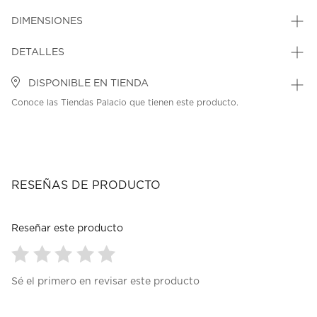
DIMENSIONES
DETALLES
DISPONIBLE EN TIENDA
Conoce las Tiendas Palacio que tienen este producto.
RESEÑAS DE PRODUCTO
Reseñar este producto
Seleccionar
Seleccionar
Seleccionar
Seleccionar
Seleccionar
Sé el primero en revisar este producto
para
para
para
para
para
calificar
calificar
calificar
calificar
calificar
el
el
el
el
el