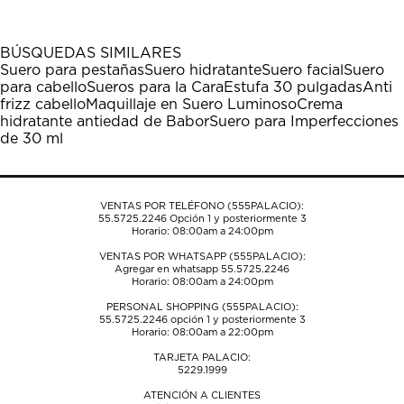
artículo
artículo
artículo
artículo
artículo
con
con
con
con
con
1
2
3
4
5
BÚSQUEDAS SIMILARES
estrella
estrellas.
estrellas.
estrellas.
estrellas.
Suero para pestañas
Suero hidratante
Suero facial
Suero
Esta
Esta
Esta
Esta
Esta
para cabello
Sueros para la Cara
Estufa 30 pulgadas
Anti
acción
acción
acción
acción
acción
frizz cabello
Maquillaje en Suero Luminoso
Crema
abrirá
abrirá
abrirá
abrirá
abrirá
hidratante antiedad de Babor
Suero para Imperfecciones
el
el
el
el
el
de 30 ml
formulario
formulario
formulario
formulario
formulario
de
de
de
de
de
envío.
envío.
envío.
envío.
envío.
VENTAS POR TELÉFONO (555PALACIO):
55.5725.2246
Opción 1 y posteriormente 3
Horario: 08:00am a 24:00pm
VENTAS POR WHATSAPP (555PALACIO):
Agregar en whatsapp 55.5725.2246
Horario: 08:00am a 24:00pm
PERSONAL SHOPPING (555PALACIO):
55.5725.2246
opción 1 y posteriormente 3
Horario: 08:00am a 22:00pm
TARJETA PALACIO:
5229.1999
ATENCIÓN A CLIENTES