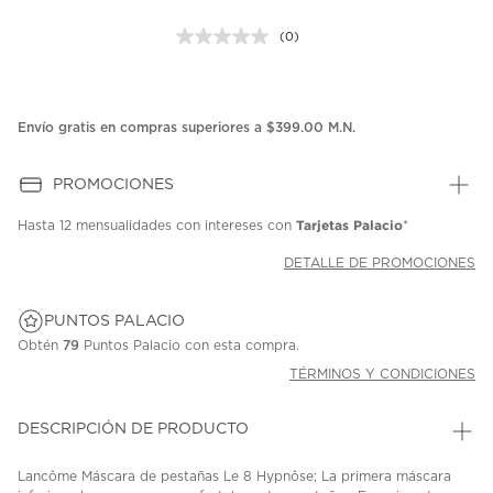
(0)
Sin
puntuación.
Enlace
en
la
Envío gratis en compras superiores a $399.00 M.N.
misma
página.
PROMOCIONES
Tarjetas Palacio
Hasta
12 mensualidades
con intereses con
*
DETALLE DE PROMOCIONES
PUNTOS PALACIO
Obtén
79
Puntos Palacio con esta compra.
TÉRMINOS Y CONDICIONES
DESCRIPCIÓN DE PRODUCTO
Lancôme Máscara de pestañas Le 8 Hypnôse; La primera máscara