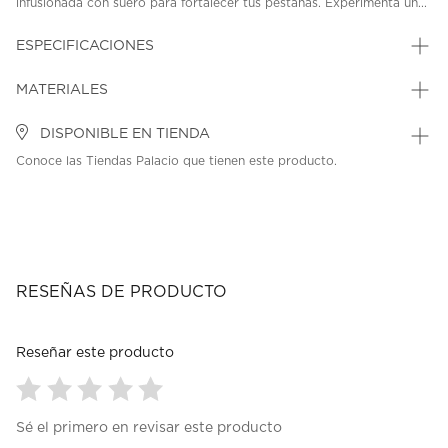
infusionada con suero para fortalecer tus pestañas. Experimenta un...
ESPECIFICACIONES
MATERIALES
DISPONIBLE EN TIENDA
Conoce las Tiendas Palacio que tienen este producto.
RESEÑAS DE PRODUCTO
Reseñar este producto
Seleccionar
Seleccionar
Seleccionar
Seleccionar
Seleccionar
Sé el primero en revisar este producto
para
para
para
para
para