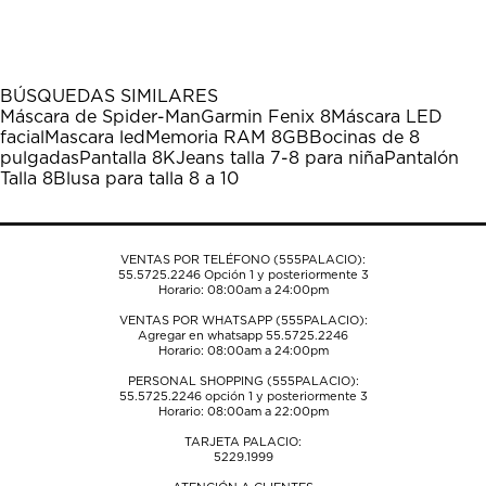
calificar
calificar
calificar
calificar
calificar
el
el
el
el
el
artículo
artículo
artículo
artículo
artículo
con
con
con
con
con
1
2
3
4
5
BÚSQUEDAS SIMILARES
estrella
estrellas.
estrellas.
estrellas.
estrellas.
Máscara de Spider-Man
Garmin Fenix 8
Máscara LED
Esta
Esta
Esta
Esta
Esta
facial
Mascara led
Memoria RAM 8GB
Bocinas de 8
acción
acción
acción
acción
acción
pulgadas
Pantalla 8K
Jeans talla 7-8 para niña
Pantalón
abrirá
abrirá
abrirá
abrirá
abrirá
Talla 8
Blusa para talla 8 a 10
el
el
el
el
el
formulario
formulario
formulario
formulario
formulario
de
de
de
de
de
envío.
envío.
envío.
envío.
envío.
VENTAS POR TELÉFONO (555PALACIO):
55.5725.2246
Opción 1 y posteriormente 3
Horario: 08:00am a 24:00pm
VENTAS POR WHATSAPP (555PALACIO):
Agregar en whatsapp 55.5725.2246
Horario: 08:00am a 24:00pm
PERSONAL SHOPPING (555PALACIO):
55.5725.2246
opción 1 y posteriormente 3
Horario: 08:00am a 22:00pm
TARJETA PALACIO:
5229.1999