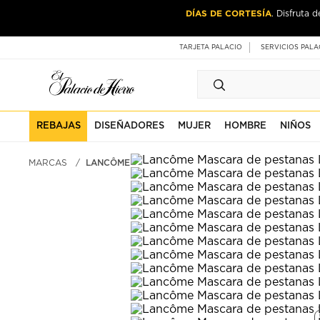
Ir
Ir
DÍAS DE CORTESÍA
. Disfruta 
al
al
contenido
contenido
principal
de
TARJETA PALACIO
SERVICIOS PALA
pie
de
página
REBAJAS
DISEÑADORES
MUJER
HOMBRE
NIÑOS
MARCAS
LANCÔME