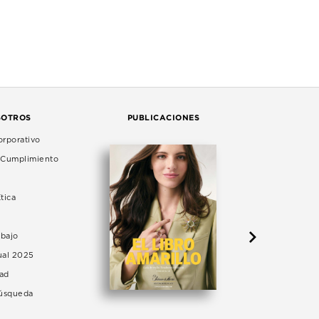
SOTROS
PUBLICACIONES
rporativo
e Cumplimiento
tica
abajo
ual 2025
dad
Búsqueda
LA 