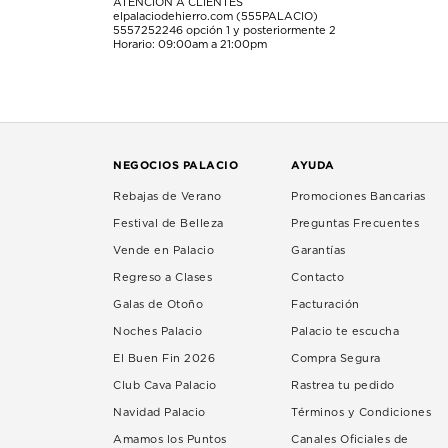
ATENCIÓN A CLIENTES
elpalaciodehierro.com (555PALACIO)
5557252246
opción 1 y posteriormente 2
Horario: 09:00am a 21:00pm
NEGOCIOS PALACIO
AYUDA
Rebajas de Verano
Promociones Bancarias
Festival de Belleza
Preguntas Frecuentes
Vende en Palacio
Garantías
Regreso a Clases
Contacto
Galas de Otoño
Facturación
Noches Palacio
Palacio te escucha
El Buen Fin 2026
Compra Segura
Club Cava Palacio
Rastrea tu pedido
Navidad Palacio
Términos y Condiciones
Amamos los Puntos
Canales Oficiales de