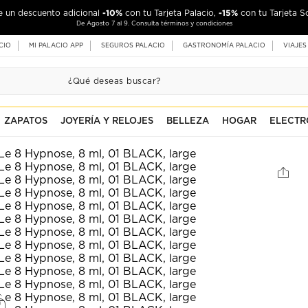
-10%
-15%
de un descuento adicional
con tu Tarjeta Palacio,
con tu Tarjeta S
De Agosto 7 al 9. Consulta términos y condiciones
CIO
MI PALACIO APP
SEGUROS PALACIO
GASTRONOMÍA PALACIO
VIAJES
ZAPATOS
JOYERÍA Y RELOJES
BELLEZA
HOGAR
ELECTR