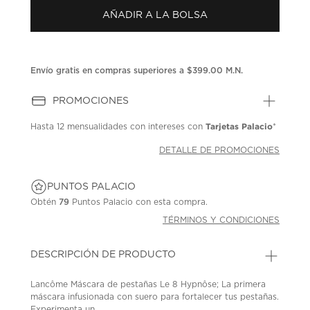
en
la
AÑADIR A LA BOLSA
misma
página.
Envío gratis en compras superiores a $399.00 M.N.
PROMOCIONES
Tarjetas Palacio
Hasta
12 mensualidades
con intereses con
*
DETALLE DE PROMOCIONES
PUNTOS PALACIO
Obtén
79
Puntos Palacio con esta compra.
TÉRMINOS Y CONDICIONES
DESCRIPCIÓN DE PRODUCTO
Lancôme Máscara de pestañas Le 8 Hypnôse; La primera
máscara infusionada con suero para fortalecer tus pestañas.
Experimenta un...