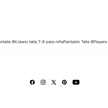
ntalla 8K
Jeans talla 7-8 para niña
Pantalón Talla 8
Playera
f
i
p
y