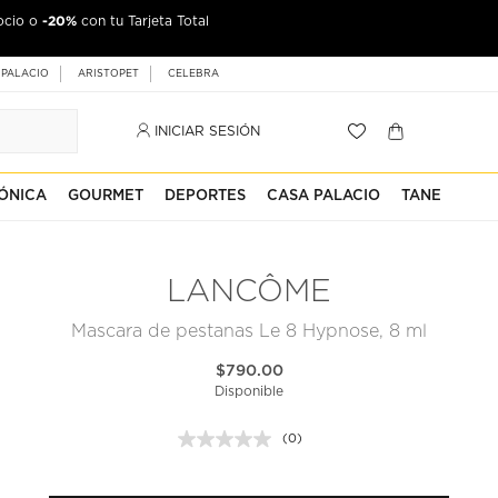
-20%
ocio o
con tu Tarjeta Total
 PALACIO
ARISTOPET
CELEBRA
INICIAR SESIÓN
ÓNICA
GOURMET
DEPORTES
CASA PALACIO
TANE
LANCÔME
Mascara de pestanas Le 8 Hypnose, 8 ml
$790.00
Disponible
(0)
Sin
puntuación.
Enlace