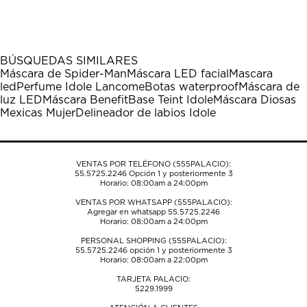
calificar
calificar
calificar
calificar
calificar
el
el
el
el
el
artículo
artículo
artículo
artículo
artículo
con
con
con
con
con
1
2
3
4
5
BÚSQUEDAS SIMILARES
estrella
estrellas.
estrellas.
estrellas.
estrellas.
Máscara de Spider-Man
Máscara LED facial
Mascara
Esta
Esta
Esta
Esta
Esta
led
Perfume Idole Lancome
Botas waterproof
Máscara de
acción
acción
acción
acción
acción
luz LED
Máscara Benefit
Base Teint Idole
Máscara Diosas
abrirá
abrirá
abrirá
abrirá
abrirá
Mexicas Mujer
Delineador de labios Idole
el
el
el
el
el
formulario
formulario
formulario
formulario
formulario
de
de
de
de
de
envío.
envío.
envío.
envío.
envío.
VENTAS POR TELÉFONO (555PALACIO):
55.5725.2246
Opción 1 y posteriormente 3
Horario: 08:00am a 24:00pm
VENTAS POR WHATSAPP (555PALACIO):
Agregar en whatsapp 55.5725.2246
Horario: 08:00am a 24:00pm
PERSONAL SHOPPING (555PALACIO):
55.5725.2246
opción 1 y posteriormente 3
Horario: 08:00am a 22:00pm
TARJETA PALACIO:
5229.1999