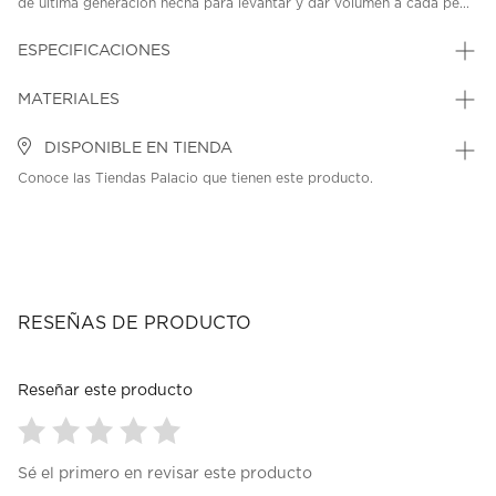
de última generación hecha para levantar y dar volumen a cada pe...
ESPECIFICACIONES
MATERIALES
DISPONIBLE EN TIENDA
Conoce las Tiendas Palacio que tienen este producto.
RESEÑAS DE PRODUCTO
Reseñar este producto
Seleccionar
Seleccionar
Seleccionar
Seleccionar
Seleccionar
Sé el primero en revisar este producto
para
para
para
para
para