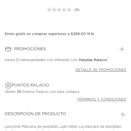
(0)
Sin
puntuación.
Enlace
en
la
Envío gratis en compras superiores a $399.00 M.N.
misma
página.
PROMOCIONES
Tarjetas Palacio
Hasta
12 mensualidades
con intereses con
*
DETALLE DE PROMOCIONES
PUNTOS PALACIO
Obtén
70
Puntos Palacio con esta compra.
TÉRMINOS Y CONDICIONES
DESCRIPCIÓN DE PRODUCTO
Lancôme Máscara de pestañas Lash Idôle; La máscara de pestañas