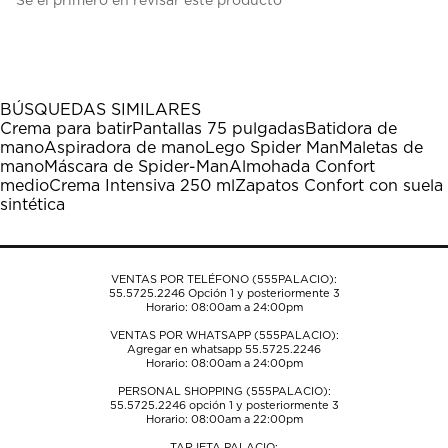
Sé el primero en revisar este producto
para
para
para
para
para
calificar
calificar
calificar
calificar
calificar
el
el
el
el
el
artículo
artículo
artículo
artículo
artículo
con
con
con
con
con
1
2
3
4
5
BÚSQUEDAS SIMILARES
estrella
estrellas.
estrellas.
estrellas.
estrellas.
Crema para batir
Pantallas 75 pulgadas
Batidora de
Esta
Esta
Esta
Esta
Esta
mano
Aspiradora de mano
Lego Spider Man
Maletas de
acción
acción
acción
acción
acción
mano
Máscara de Spider-Man
Almohada Confort
abrirá
abrirá
abrirá
abrirá
abrirá
medio
Crema Intensiva 250 ml
Zapatos Confort con suela
el
el
el
el
el
sintética
formulario
formulario
formulario
formulario
formulario
de
de
de
de
de
envío.
envío.
envío.
envío.
envío.
VENTAS POR TELÉFONO (555PALACIO):
55.5725.2246
Opción 1 y posteriormente 3
Horario: 08:00am a 24:00pm
VENTAS POR WHATSAPP (555PALACIO):
Agregar en whatsapp 55.5725.2246
Horario: 08:00am a 24:00pm
PERSONAL SHOPPING (555PALACIO):
55.5725.2246
opción 1 y posteriormente 3
Horario: 08:00am a 22:00pm
TARJETA PALACIO: