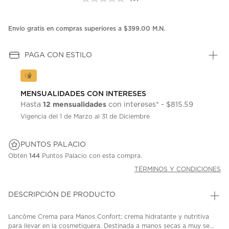
Sin
puntuación.
Enlace
en
Envío gratis en compras superiores a $399.00 M.N.
la
misma
página.
PAGA CON ESTILO
MENSUALIDADES CON INTERESES
12 mensualidades
Hasta
con intereses* - $815.59
Vigencia del 1 de Marzo al 31 de Diciembre
PUNTOS PALACIO
Obtén
144
Puntos Palacio con esta compra.
TÉRMINOS Y CONDICIONES
DESCRIPCIÓN DE PRODUCTO
Lancôme Crema para Manos Confort; crema hidratante y nutritiva
para llevar en la cosmetiquera. Destinada a manos secas a muy se...