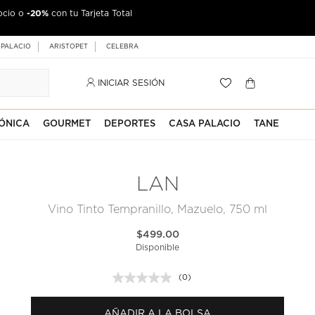
-20%
ocio o
con tu Tarjeta Total
 PALACIO
ARISTOPET
CELEBRA
INICIAR SESIÓN
ÓNICA
GOURMET
DEPORTES
CASA PALACIO
TANE
LAN
Vino Tinto Tempranillo, Mazuelo, 750 ml
$499.00
Disponible
(0)
Sin
puntuación.
Enlace
AÑADIR A LA BOLSA