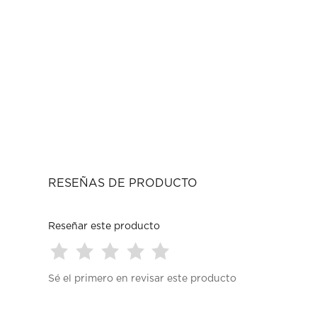
RESEÑAS DE PRODUCTO
Reseñar este producto
Seleccionar
Seleccionar
Seleccionar
Seleccionar
Seleccionar
Sé el primero en revisar este producto
para
para
para
para
para
calificar
calificar
calificar
calificar
calificar
el
el
el
el
el