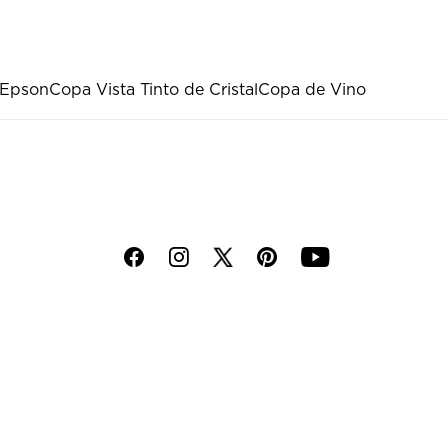
 Epson
Copa Vista Tinto de Cristal
Copa de Vino
f
i
p
y