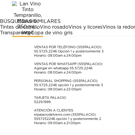
artículo
artículo
artículo
artículo
artículo
con
con
con
con
con
1
2
3
4
5
estrella
estrellas.
estrellas.
estrellas.
estrellas.
BÚSQUEDAS SIMILARES
Esta
Esta
Esta
Esta
Esta
Tintes de cabello
Vino rosado
Vinos y licores
Vinos la red
acción
acción
acción
acción
acción
Transparente
Copa de vino gris
abrirá
abrirá
abrirá
abrirá
abrirá
el
el
el
el
el
formulario
formulario
formulario
formulario
formulario
VENTAS POR TELÉFONO (555PALACIO):
55.5725.2246
Opción 1 y posteriormente 3
de
de
de
de
de
Horario: 08:00am a 24:00pm
envío.
envío.
envío.
envío.
envío.
VENTAS POR WHATSAPP (555PALACIO):
Agregar en whatsapp 55.5725.2246
Horario: 08:00am a 24:00pm
PERSONAL SHOPPING (555PALACIO):
55.5725.2246
opción 1 y posteriormente 3
Horario: 08:00am a 22:00pm
TARJETA PALACIO:
5229.1999
ATENCIÓN A CLIENTES
elpalaciodehierro.com (555PALACIO)
5557252246
opción 1 y posteriormente 2
Horario: 09:00am a 21:00pm