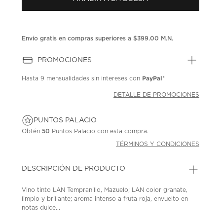
en
la
misma
página.
Envío gratis en compras superiores a $399.00 M.N.
PROMOCIONES
PayPal
Hasta
9 mensualidades
sin intereses con
*
DETALLE DE PROMOCIONES
PUNTOS PALACIO
Obtén
50
Puntos Palacio con esta compra.
TÉRMINOS Y CONDICIONES
DESCRIPCIÓN DE PRODUCTO
Vino tinto LAN Tempranillo, Mazuelo; LAN color granate,
limpio y brillante; aroma intenso a fruta roja, envuelto en
notas dulce...