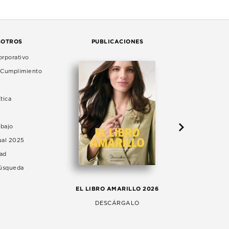
SOTROS
PUBLICACIONES
rporativo
e Cumplimiento
tica
abajo
ual 2025
dad
Búsqueda
LA 
EL LIBRO AMARILLO 2026
AG
DESCÁRGALO