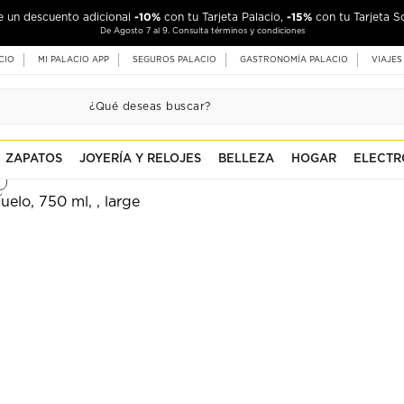
-10%
-15%
de un descuento adicional
con tu Tarjeta Palacio,
con tu Tarjeta S
De Agosto 7 al 9. Consulta términos y condiciones
CIO
MI PALACIO APP
SEGUROS PALACIO
GASTRONOMÍA PALACIO
VIAJES
ZAPATOS
JOYERÍA Y RELOJES
BELLEZA
HOGAR
ELECTR