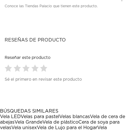
Conoce las Tiendas Palacio que tienen este producto.
RESEÑAS DE PRODUCTO
Reseñar este producto
Seleccionar
Seleccionar
Seleccionar
Seleccionar
Seleccionar
Sé el primero en revisar este producto
para
para
para
para
para
calificar
calificar
calificar
calificar
calificar
el
el
el
el
el
artículo
artículo
artículo
artículo
artículo
con
con
con
con
con
1
2
3
4
5
BÚSQUEDAS SIMILARES
estrella
estrellas.
estrellas.
estrellas.
estrellas.
Vela LED
Velas para pastel
Velas blancas
Vela de cera de
Esta
Esta
Esta
Esta
Esta
abejas
Vela Grande
Vela de plástico
Cera de soya para
acción
acción
acción
acción
acción
velas
Vela unisex
Vela de Lujo para el Hogar
Vela
abrirá
abrirá
abrirá
abrirá
abrirá