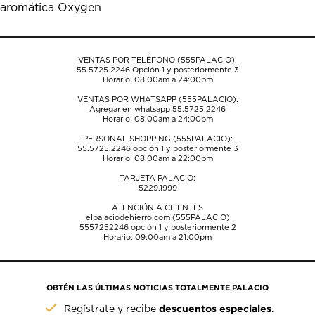
aromática Oxygen
el
el
el
el
el
formulario
formulario
formulario
formulario
formulario
de
de
de
de
de
envío.
envío.
envío.
envío.
envío.
VENTAS POR TELÉFONO (555PALACIO):
55.5725.2246
Opción 1 y posteriormente 3
Horario: 08:00am a 24:00pm
VENTAS POR WHATSAPP (555PALACIO):
Agregar en whatsapp 55.5725.2246
Horario: 08:00am a 24:00pm
PERSONAL SHOPPING (555PALACIO):
55.5725.2246
opción 1 y posteriormente 3
Horario: 08:00am a 22:00pm
TARJETA PALACIO:
5229.1999
ATENCIÓN A CLIENTES
elpalaciodehierro.com (555PALACIO)
5557252246
opción 1 y posteriormente 2
Horario: 09:00am a 21:00pm
OBTÉN LAS ÚLTIMAS NOTICIAS TOTALMENTE PALACIO
descuentos especiales
Regístrate y recibe
.