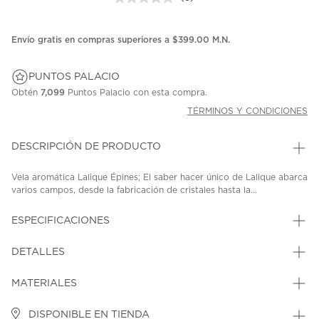
Sin
puntuación.
Enlace
en
Envío gratis en compras superiores a $399.00 M.N.
la
misma
página.
PUNTOS PALACIO
Obtén
7,099
Puntos Palacio con esta compra.
TÉRMINOS Y CONDICIONES
DESCRIPCIÓN DE PRODUCTO
Vela aromática Lalique Épines; El saber hacer único de Lalique abarca
varios campos, desde la fabricación de cristales hasta la...
ESPECIFICACIONES
DETALLES
MATERIALES
DISPONIBLE EN TIENDA