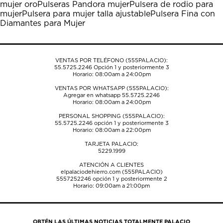
mujer oro
Pulseras Pandora mujer
Pulsera de rodio para
abrirá
abrirá
abrirá
abrirá
abrirá
mujer
Pulsera para mujer talla ajustable
Pulsera Fina con
el
el
el
el
el
Diamantes para Mujer
formulario
formulario
formulario
formulario
formulario
de
de
de
de
de
envío.
envío.
envío.
envío.
envío.
VENTAS POR TELÉFONO (555PALACIO):
55.5725.2246
Opción 1 y posteriormente 3
Horario: 08:00am a 24:00pm
VENTAS POR WHATSAPP (555PALACIO):
Agregar en whatsapp 55.5725.2246
Horario: 08:00am a 24:00pm
PERSONAL SHOPPING (555PALACIO):
55.5725.2246
opción 1 y posteriormente 3
Horario: 08:00am a 22:00pm
TARJETA PALACIO:
5229.1999
ATENCIÓN A CLIENTES
elpalaciodehierro.com (555PALACIO)
5557252246
opción 1 y posteriormente 2
Horario: 09:00am a 21:00pm
OBTÉN LAS ÚLTIMAS NOTICIAS TOTALMENTE PALACIO