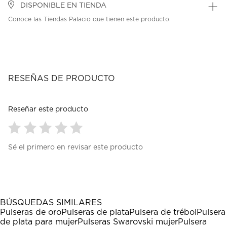
DISPONIBLE EN TIENDA
Conoce las Tiendas Palacio que tienen este producto.
RESEÑAS DE PRODUCTO
Reseñar este producto
Seleccionar
Seleccionar
Seleccionar
Seleccionar
Seleccionar
Sé el primero en revisar este producto
para
para
para
para
para
calificar
calificar
calificar
calificar
calificar
el
el
el
el
el
artículo
artículo
artículo
artículo
artículo
con
con
con
con
con
1
2
3
4
5
BÚSQUEDAS SIMILARES
estrella
estrellas.
estrellas.
estrellas.
estrellas.
Pulseras de oro
Pulseras de plata
Pulsera de trébol
Pulsera
Esta
Esta
Esta
Esta
Esta
de plata para mujer
Pulseras Swarovski mujer
Pulsera
acción
acción
acción
acción
acción