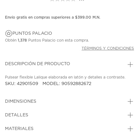
Sin
puntuación.
Enlace
en
Envío gratis en compras superiores a $399.00 M.N.
la
misma
página.
PUNTOS PALACIO
Obtén
1,378
Puntos Palacio con esta compra.
TÉRMINOS Y CONDICIONES
DESCRIPCIÓN DE PRODUCTO
Pulsear flexible Lalique elaborada en latón y detalles a contraste.
SKU: 42901509
MODEL: 90592882672
DIMENSIONES
DETALLES
MATERIALES