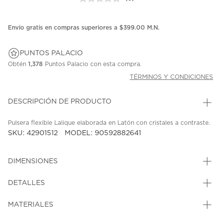
Sin
puntuación.
Enlace
en
Envío gratis en compras superiores a $399.00 M.N.
la
misma
página.
PUNTOS PALACIO
Obtén
1,378
Puntos Palacio con esta compra.
TÉRMINOS Y CONDICIONES
DESCRIPCIÓN DE PRODUCTO
Pulsera flexible Lalique elaborada en Latón con cristales a contraste.
SKU: 42901512
MODEL: 90592882641
DIMENSIONES
DETALLES
MATERIALES