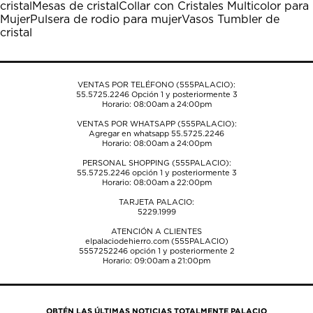
cristal
Mesas de cristal
Collar con Cristales Multicolor para
abrirá
abrirá
abrirá
abrirá
abrirá
Mujer
Pulsera de rodio para mujer
Vasos Tumbler de
el
el
el
el
el
cristal
formulario
formulario
formulario
formulario
formulario
de
de
de
de
de
envío.
envío.
envío.
envío.
envío.
VENTAS POR TELÉFONO (555PALACIO):
55.5725.2246
Opción 1 y posteriormente 3
Horario: 08:00am a 24:00pm
VENTAS POR WHATSAPP (555PALACIO):
Agregar en whatsapp 55.5725.2246
Horario: 08:00am a 24:00pm
PERSONAL SHOPPING (555PALACIO):
55.5725.2246
opción 1 y posteriormente 3
Horario: 08:00am a 22:00pm
TARJETA PALACIO:
5229.1999
ATENCIÓN A CLIENTES
elpalaciodehierro.com (555PALACIO)
5557252246
opción 1 y posteriormente 2
Horario: 09:00am a 21:00pm
OBTÉN LAS ÚLTIMAS NOTICIAS TOTALMENTE PALACIO