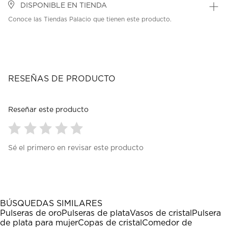
DISPONIBLE EN TIENDA
Conoce las Tiendas Palacio que tienen este producto.
RESEÑAS DE PRODUCTO
Reseñar este producto
Seleccionar
Seleccionar
Seleccionar
Seleccionar
Seleccionar
Sé el primero en revisar este producto
para
para
para
para
para
calificar
calificar
calificar
calificar
calificar
el
el
el
el
el
artículo
artículo
artículo
artículo
artículo
con
con
con
con
con
1
2
3
4
5
BÚSQUEDAS SIMILARES
estrella
estrellas.
estrellas.
estrellas.
estrellas.
Pulseras de oro
Pulseras de plata
Vasos de cristal
Pulsera
Esta
Esta
Esta
Esta
Esta
de plata para mujer
Copas de cristal
Comedor de
acción
acción
acción
acción
acción