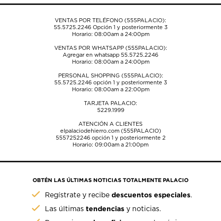
de
de
de
de
de
envío.
envío.
envío.
envío.
envío.
VENTAS POR TELÉFONO (555PALACIO):
55.5725.2246
Opción 1 y posteriormente 3
Horario: 08:00am a 24:00pm
VENTAS POR WHATSAPP (555PALACIO):
Agregar en whatsapp 55.5725.2246
Horario: 08:00am a 24:00pm
PERSONAL SHOPPING (555PALACIO):
55.5725.2246
opción 1 y posteriormente 3
Horario: 08:00am a 22:00pm
TARJETA PALACIO:
5229.1999
ATENCIÓN A CLIENTES
elpalaciodehierro.com (555PALACIO)
5557252246
opción 1 y posteriormente 2
Horario: 09:00am a 21:00pm
OBTÉN LAS ÚLTIMAS NOTICIAS TOTALMENTE PALACIO
descuentos especiales
Regístrate y recibe
.
tendencias
Las últimas
y noticias.