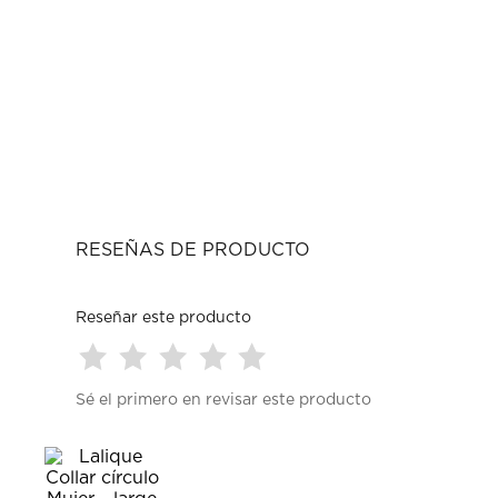
RESEÑAS DE PRODUCTO
Reseñar este producto
Seleccionar
Seleccionar
Seleccionar
Seleccionar
Seleccionar
Sé el primero en revisar este producto
para
para
para
para
para
calificar
calificar
calificar
calificar
calificar
el
el
el
el
el
artículo
artículo
artículo
artículo
artículo
con
con
con
con
con