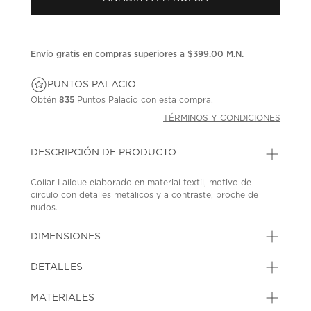
en
la
misma
página.
Envío gratis en compras superiores a $399.00 M.N.
PUNTOS PALACIO
Obtén
835
Puntos Palacio con esta compra.
TÉRMINOS Y CONDICIONES
DESCRIPCIÓN DE PRODUCTO
Collar Lalique elaborado en material textil, motivo de
círculo con detalles metálicos y a contraste, broche de
nudos.
SKU: 42901411
MODEL: 90592892398
DIMENSIONES
DETALLES
MATERIALES