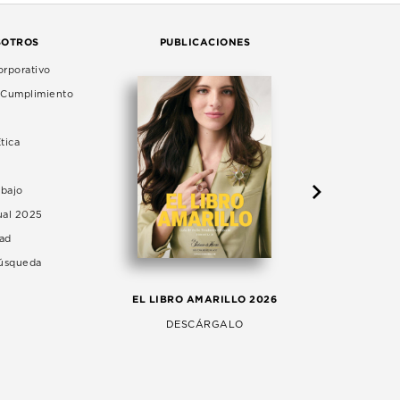
SOTROS
PUBLICACIONES
rporativo
e Cumplimiento
tica
abajo
ual 2025
dad
Búsqueda
LA 
EL LIBRO AMARILLO 2026
AG
DESCÁRGALO