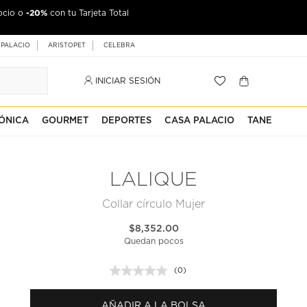
-20%
ocio o
con tu Tarjeta Total
 PALACIO
ARISTOPET
CELEBRA
INICIAR SESIÓN
ÓNICA
GOURMET
DEPORTES
CASA PALACIO
TANE
LALIQUE
Collar círculo Mujer
$8,352.00
Quedan pocos
(0)
Sin
puntuación.
Enlace
AÑADIR A LA BOLSA