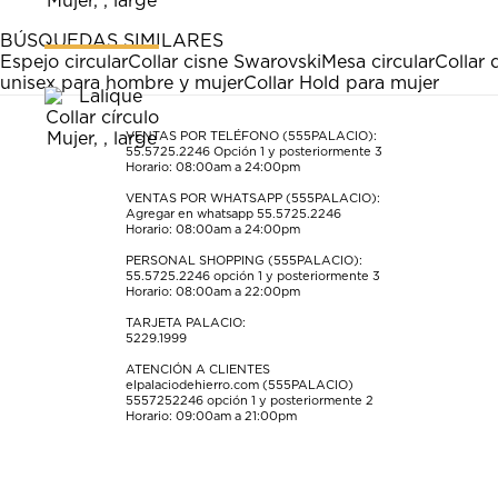
1
2
3
4
5
estrella
estrellas.
estrellas.
estrellas.
estrellas.
BÚSQUEDAS SIMILARES
Esta
Esta
Esta
Esta
Esta
Espejo circular
Collar cisne Swarovski
Mesa circular
Collar 
acción
acción
acción
acción
acción
unisex para hombre y mujer
Collar Hold para mujer
abrirá
abrirá
abrirá
abrirá
abrirá
el
el
el
el
el
formulario
formulario
formulario
formulario
formulario
VENTAS POR TELÉFONO (555PALACIO):
55.5725.2246
Opción 1 y posteriormente 3
de
de
de
de
de
Horario: 08:00am a 24:00pm
envío.
envío.
envío.
envío.
envío.
VENTAS POR WHATSAPP (555PALACIO):
Agregar en whatsapp 55.5725.2246
Horario: 08:00am a 24:00pm
PERSONAL SHOPPING (555PALACIO):
55.5725.2246
opción 1 y posteriormente 3
Horario: 08:00am a 22:00pm
TARJETA PALACIO:
5229.1999
ATENCIÓN A CLIENTES
elpalaciodehierro.com (555PALACIO)
5557252246
opción 1 y posteriormente 2
Horario: 09:00am a 21:00pm