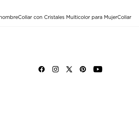
a hombre
Collar con Cristales Multicolor para Mujer
Collar
f
i
p
y