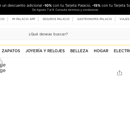
-10%
-15%
de un descuento adicional
con tu Tarjeta Palacio,
con tu Tarjeta S
De Agosto 7 al 9. Consulta términos y condiciones
CIO
MI PALACIO APP
SEGUROS PALACIO
GASTRONOMÍA PALACIO
VIAJES
ZAPATOS
JOYERÍA Y RELOJES
BELLEZA
HOGAR
ELECTR