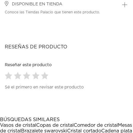
DISPONIBLE EN TIENDA
Conoce las Tiendas Palacio que tienen este producto.
RESEÑAS DE PRODUCTO
Reseñar este producto
Seleccionar
Seleccionar
Seleccionar
Seleccionar
Seleccionar
Sé el primero en revisar este producto
para
para
para
para
para
calificar
calificar
calificar
calificar
calificar
el
el
el
el
el
artículo
artículo
artículo
artículo
artículo
con
con
con
con
con
1
2
3
4
5
BÚSQUEDAS SIMILARES
estrella
estrellas.
estrellas.
estrellas.
estrellas.
Vasos de cristal
Copas de cristal
Comedor de cristal
Mesas
Esta
Esta
Esta
Esta
Esta
de cristal
Brazalete swarovski
Cristal cortado
Cadena plata
acción
acción
acción
acción
acción