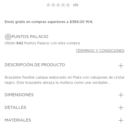
(0)
Sin
puntuación.
Enlace
en
Envío gratis en compras superiores a $399.00 M.N.
la
misma
página.
PUNTOS PALACIO
Obtén
842
Puntos Palacio con esta compra.
TÉRMINOS Y CONDICIONES
DESCRIPCIÓN DE PRODUCTO
Brazalete flexible Lalique elaborado en Plata con cabujones de cristal
negro. Este brazalete abraza la muñeca como una verdader...
DIMENSIONES
DETALLES
MATERIALES