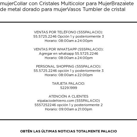
mujer
Collar con Cristales Multicolor para Mujer
Brazalete
abrirá
abrirá
abrirá
abrirá
abrirá
de metal dorado para mujer
Vasos Tumbler de cristal
el
el
el
el
el
formulario
formulario
formulario
formulario
formulario
de
de
de
de
de
envío.
envío.
envío.
envío.
envío.
VENTAS POR TELÉFONO (555PALACIO):
55.5725.2246
Opción 1 y posteriormente 3
Horario: 08:00am a 24:00pm
VENTAS POR WHATSAPP (555PALACIO):
Agregar en whatsapp 55.5725.2246
Horario: 08:00am a 24:00pm
PERSONAL SHOPPING (555PALACIO):
55.5725.2246
opción 1 y posteriormente 3
Horario: 08:00am a 22:00pm
TARJETA PALACIO:
5229.1999
ATENCIÓN A CLIENTES
elpalaciodehierro.com (555PALACIO)
5557252246
opción 1 y posteriormente 2
Horario: 09:00am a 21:00pm
OBTÉN LAS ÚLTIMAS NOTICIAS TOTALMENTE PALACIO